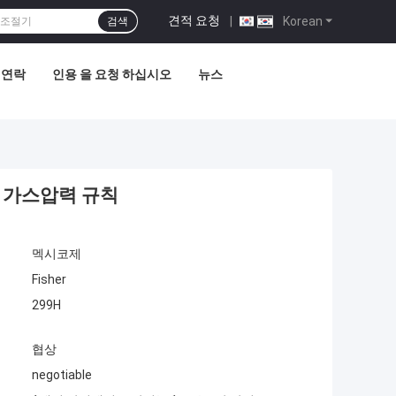
견적 요청
|
Korean
검색
 연락
인용 을 요청 하십시오
뉴스
셔 가스압력 규칙
멕시코제
Fisher
299H
협상
negotiable