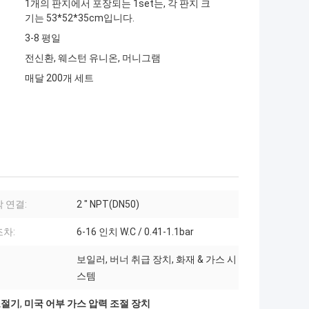
1개의 판지에서 포장되는 1set는, 각 판지 크
기는 53*52*35cm입니다.
3-8 평일
전신환, 웨스턴 유니온, 머니그램
매달 200개 세트
 연결:
2 " NPT(DN50)
차:
6-16 인치 W.C / 0.41-1.1bar
보일러, 버너 취급 장치, 화재 & 가스 시
스템
조절기
,
미국 어부 가스 압력 조절 장치