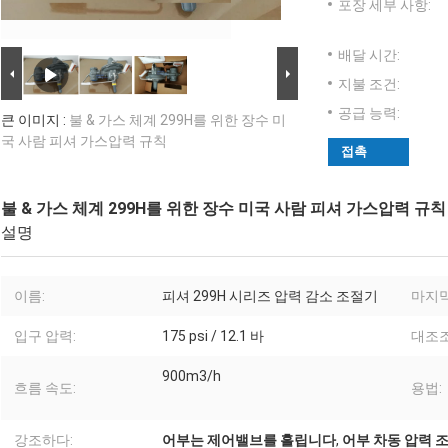
포장 세부 사항:
배달 시간:
지불 조건:
공급 능력:
큰 이미지 :
불 & 가스 체계 299H를 위한 장수 미
국 사람 피셔 가스압력 규칙
접촉
불 & 가스 체계 299H를 위한 장수 미국 사람 피셔 가스압력 규칙
설명
이름:
피셔 299H 시리즈 압력 감소 조절기
마지막
입구 압력:
175 psi / 12.1 바
대조조
900m3/h
흐름 속도:
용법:
강조하다:
어부는 제어밸브를 흘립니다
,
어부 차동 압력 