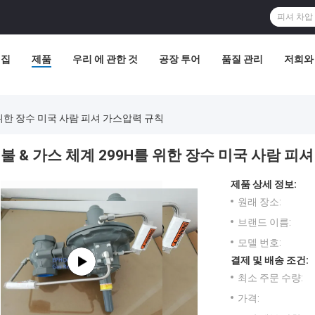
집
제품
우리 에 관한 것
공장 투어
품질 관리
저희와
를 위한 장수 미국 사람 피셔 가스압력 규칙
불 & 가스 체계 299H를 위한 장수 미국 사람 피
제품 상세 정보:
원래 장소:
브랜드 이름:
모델 번호:
결제 및 배송 조건:
최소 주문 수량:
가격: