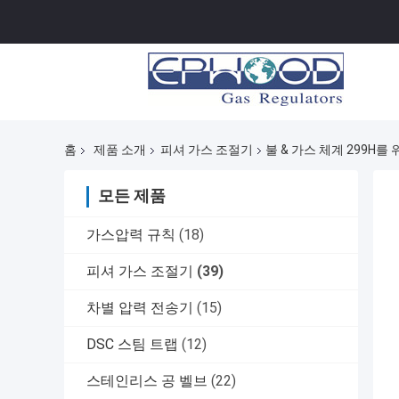
홈
제품 소개
피셔 가스 조절기
불 & 가스 체계 299H
모든 제품
가스압력 규칙
(18)
피셔 가스 조절기
(39)
차별 압력 전송기
(15)
DSC 스팀 트랩
(12)
스테인리스 공 벨브
(22)