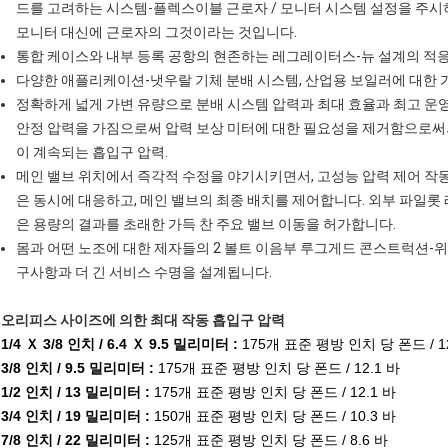
드를 고려하는 시스템-플렉스이블 근로자 / 모니터 시스템 설정을 주시하
모니터 대신에 근로자의 그것이라는 것입니다.
통합 케이스와 내부 등록 공항의 현존하는 레그레이터스-뉴 설계의 적응
다양한 애플리케이션-냇우랄 기체 분배 시스템, 산업용 보일러에 대한 가스 
정확하게 넓게 가변 유량으로 분배 시스템 압력과 최대 효율과 최고 운
안정 압력을 가짐으로써 압력 보상 미터에 대한 필요성을 제거함으로써
이 계속되는 흡입구 압력.
메인 밸브 위치에서 즉각적 수정을 야기시키면서, 고성능 압력 제어 작
은 동시에 대응하고, 메인 밸브의 최종 배치를 제어합니다. 외부 파일롯 
은 용량의 결과를 초래한 가득 찬 주요 밸브 이동을 허가합니다.
몸과 어떤 노조에 대한 제자들의 2 볼트 이음부 루그게드 콘스트럭션-위
구사항과 더 긴 서비스 수명을 설계됩니다.
오리피스 사이즈에 의한 최대 작동 흡입구 압력
1/4 Ｘ 3/8 인치 / 6.4 Ｘ 9.5 밀리미터 :
175개 표준 평방 인치 당 폰드 / 12
3/8 인치 / 9.5 밀리미터 :
175개 표준 평방 인치 당 폰드 / 12.1 바
1/2 인치 / 13 밀리미터 :
175개 표준 평방 인치 당 폰드 / 12.1 바
3/4 인치 / 19 밀리미터 :
150개 표준 평방 인치 당 폰드 / 10.3 바
7/8 인치 / 22 밀리미터 :
125개 표준 평방 인치 당 폰드 / 8.6 바