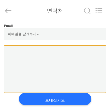
-
2025
Suzhou
연락처
Ephood
Automation
Equipment
Co.,
Ltd..
집
Email
All
Rights
Reserved.
제
품
우
리
에
관
보내십시오