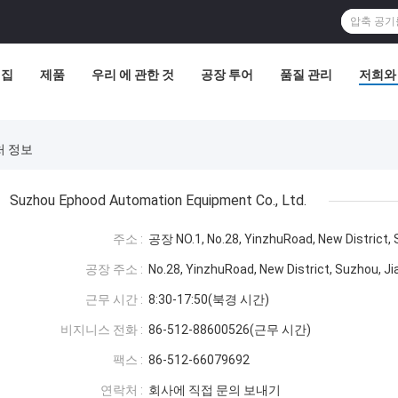
집
제품
우리 에 관한 것
공장 투어
품질 관리
저희와
락처 정보
Suzhou Ephood Automation Equipment Co., Ltd.
주소 :
공장 NO.1, No.28, YinzhuRoad, New District, 
공장 주소 :
No.28, YinzhuRoad, New District, Suzhou, Ji
근무 시간 :
8:30-17:50(북경 시간)
비지니스 전화 :
86-512-88600526(근무 시간)
팩스 :
86-512-66079692
연락처 :
회사에 직접 문의 보내기