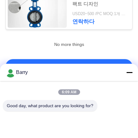
팩트 디자인
저
USD20~500 /PC MOQ:1개 세트
25
연락하다
희
와
스테인리스 공 벨브
No more things
연
락
연락처!
Barry
뉴
18
모든
6:09 AM
스
수문 벨브
Good day, what product are you looking for?
가스압력 규칙
피셔 가스 조절기
인
용
차별 압력 전송기
DSC 스팀 트랩