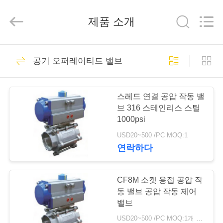
-
2026
Suzhou
제품 소개
Ephood
Automation
Equipment
Co.,
Ltd..
집
23
All
Rights
공기 오퍼레이티드 밸브
Reserved.
가스압력 규칙
제
스레드 연결 공압 작동 밸
품
브 316 스테인리스 스틸
1000psi
USD20~500 /PC MOQ:1
우
연락하다
44
리
에
CF8M 소켓 용접 공압 작
피셔 가스 조절기
동 밸브 공압 작동 제어
관
밸브
USD20~500 /PC MOQ:1개 세트