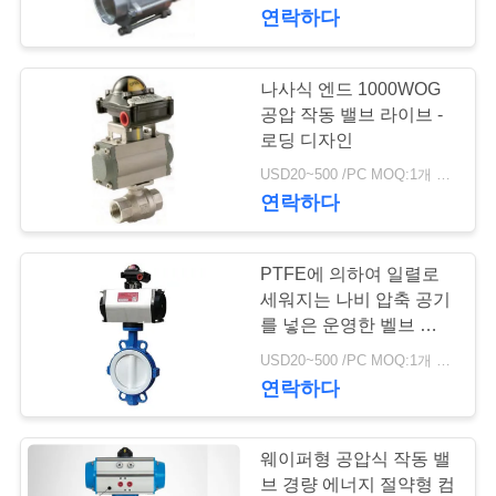
한
연락하다
것
나사식 엔드 1000WOG
17
공
공압 작동 밸브 라이브 -
로딩 디자인
차별 압력 전송기
장
USD20~500 /PC MOQ:1개 세트
연락하다
투
어
PTFE에 의하여 일렬로
세워지는 나비 압축 공기
품
를 넣은 운영한 벨브 압축
15
공기를 넣은 순서 조절 벨
USD20~500 /PC MOQ:1개 세트
질
브
연락하다
DSC 스팀 트랩
관
리
웨이퍼형 공압식 작동 밸
브 경량 에너지 절약형 컴