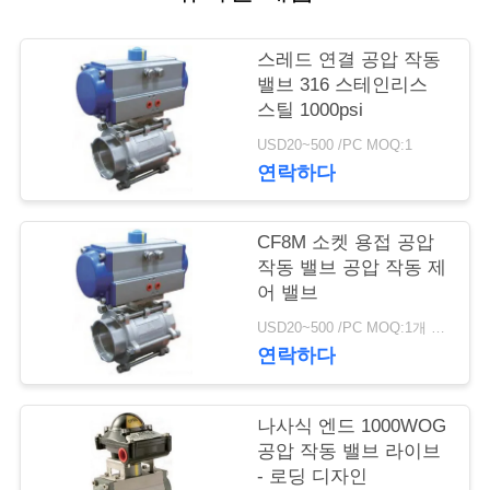
저
스레드 연결 공압 작동
희
밸브 316 스테인리스
스틸 1000psi
와
USD20~500 /PC MOQ:1
연
연락하다
락
CF8M 소켓 용접 공압
작동 밸브 공압 작동 제
뉴
어 밸브
USD20~500 /PC MOQ:1개 세트
스
연락하다
인
나사식 엔드 1000WOG
공압 작동 밸브 라이브
용
- 로딩 디자인