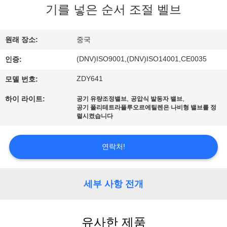
한
기를 넣은 순서 조절 벨브
것
원래 장소:
중국
공
(DNV)ISO9001,(DNV)ISO14001,CE0035
인증:
장
ZDY641
모델 번호:
투
,
,
하이 라이트:
공기 유량조정밸브
공압식 발동자 밸브
공기 폴리테트라플루오르에틸렌은 나비형 밸브를 정
어
렬시켰습니다
연락처!
품
질
세부 사항 전개
관
리
유사한 제품