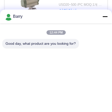
을
USD20~500 /PC MOQ:1개 세트
연락하다
요
Barry
청
모든
하
12:44 PM
십
Good day, what product are you looking for?
가스압력 규칙
피셔 가스 조절기
시
오
차별 압력 전송기
DSC 스팀 트랩
스테인리스 공 벨브
수문 벨브
사
이
스테인리스 지구 벨
워터 버터플라이 밸브
브
트
맵