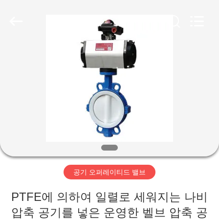
-
2026
Suzhou
Ephood
Automation
Equipment
Co.,
Ltd..
집
All
Rights
Reserved.
제
품
우
리
공기 오퍼레이티드 밸브
에
PTFE에 의하여 일렬로 세워지는 나비
관
압축 공기를 넣은 운영한 벨브 압축 공