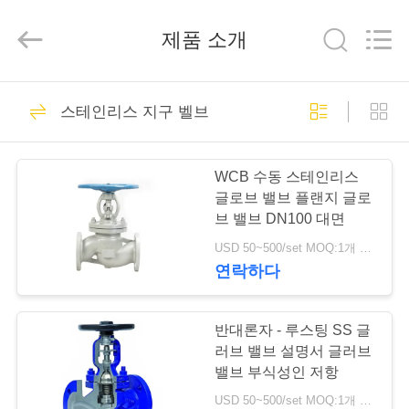
-
2026
Suzhou
제품 소개
Ephood
Automation
Equipment
Co.,
Ltd..
집
23
All
Rights
스테인리스 지구 벨브
Reserved.
가스압력 규칙
제
WCB 수동 스테인리스
품
글로브 밸브 플랜지 글로
브 밸브 DN100 대면
USD 50~500/set MOQ:1개 세트
우
연락하다
44
리
에
반대론자 - 루스팅 SS 글
피셔 가스 조절기
러브 밸브 설명서 글러브
관
밸브 부식성인 저항
USD 50~500/set MOQ:1개 세트