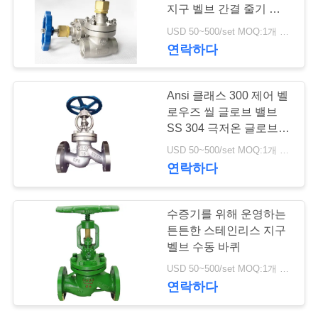
지구 벨브 간결 줄기 저온
저
체계
USD 50~500/set MOQ:1개 세트
25
연락하다
희
와
스테인리스 공 벨브
Ansi 클래스 300 제어 벨
연
로우즈 씰 글로브 밸브
SS 304 극저온 글로브
락
밸브
USD 50~500/set MOQ:1개 세트
연락하다
뉴
18
수증기를 위해 운영하는
스
튼튼한 스테인리스 지구
수문 벨브
벨브 수동 바퀴
인
USD 50~500/set MOQ:1개 세트
연락하다
용