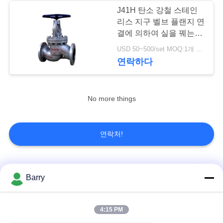
을
J41H 탄소 강철 스테인
리스 지구 벨브 플랜지 연
요
8
결에 의하여 실을 꿰는 지
스테인리스 지구 벨
청
구 벨브
USD 50~500/set MOQ:1개 세트
연락하다
하
브
십
No more things
시
오
17
연락처!
워터 버터플라이 밸
사
브
모든
이
Barry
트
가스압력 규칙
피셔 가스 조절기
4:15 PM
맵