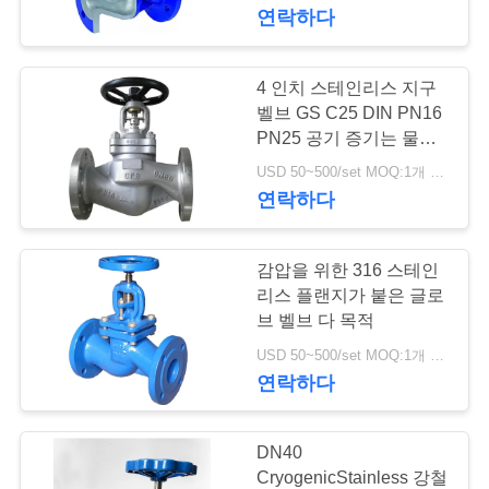
한
연락하다
것
4 인치 스테인리스 지구
17
공
벨브 GS C25 DIN PN16
PN25 공기 증기는 물개
차별 압력 전송기
장
를 노호합니다
USD 50~500/set MOQ:1개 세트
연락하다
투
어
감압을 위한 316 스테인
리스 플랜지가 붙은 글로
품
브 벨브 다 목적
15
USD 50~500/set MOQ:1개 세트
질
연락하다
DSC 스팀 트랩
관
리
DN40
CryogenicStainless 강철