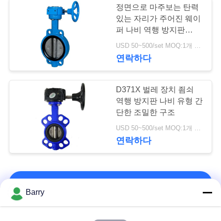
정면으로 마주보는 탄력
렉스로스 솔레노이
있는 자리가 주어진 웨이
퍼 나비 역행 방지판
드 밸브
EN558-1 시리즈
USD 50~500/set MOQ:1개 세트
연락하다
D371X 벌레 장치 죔쇠
역행 방지판 나비 유형 간
15
단한 조밀한 구조
USD 50~500/set MOQ:1개 세트
텐드 리미트 스위치
연락하다
연락처!
Barry