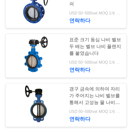
쇠
저
USD 50~500/set MOQ:1개 세트
25
연락하다
희
와
스테인리스 공 벨브
표준 크기 동심 나비 벨브
연
두 배는 벨브 나비 플랜지
를 붙였습니다
락
USD 50~500/set MOQ:1개 세트
연락하다
뉴
18
갱구 금속에 의하여 자리
스
가 주어지는 나비 벨브를
수문 벨브
통해서 고성능 물 나비 벨
브
인
USD 50~500/set MOQ:1개 세트
연락하다
용