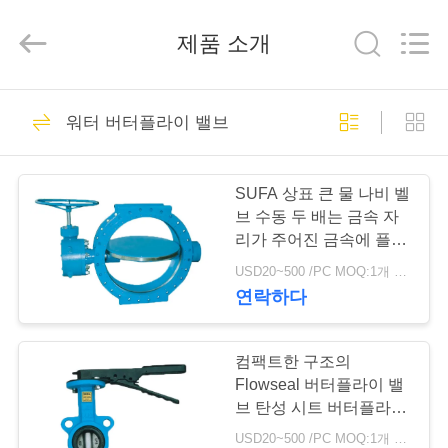
-
2026
Suzhou
제품 소개
Ephood
Automation
Equipment
Co.,
Ltd..
집
23
All
Rights
워터 버터플라이 밸브
Reserved.
가스압력 규칙
제
SUFA 상표 큰 물 나비 벨
품
브 수동 두 배는 금속 자
리가 주어진 금속에 플랜
지를 붙였습니다
USD20~500 /PC MOQ:1개 세트
우
연락하다
44
리
에
컴팩트한 구조의
피셔 가스 조절기
Flowseal 버터플라이 밸
관
브 탄성 시트 버터플라이
밸브
USD20~500 /PC MOQ:1개 세트