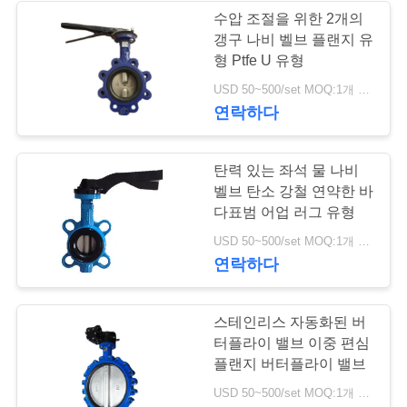
을
수압 조절을 위한 2개의
갱구 나비 벨브 플랜지 유
요
8
형 Ptfe U 유형
스테인리스 지구 벨
청
USD 50~500/set MOQ:1개 세트
연락하다
하
브
십
탄력 있는 좌석 물 나비
시
벨브 탄소 강철 연약한 바
다표범 어업 러그 유형
오
17
USD 50~500/set MOQ:1개 세트
연락하다
워터 버터플라이 밸
사
브
스테인리스 자동화된 버
이
터플라이 밸브 이중 편심
트
플랜지 버터플라이 밸브
USD 50~500/set MOQ:1개 세트
맵