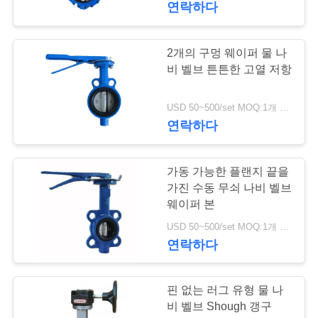
연락하다
8
개
스테인리스 역행 방
2개의 구멍 웨이퍼 물 나
비 벨브 튼튼한 고열 저항
인
지판
정
USD 50~500/set MOQ:1개 세트
연락하다
보
보
가동 가능한 플랜지 끝을
9
호
가진 수동 무쇠 나비 벨브
웨이퍼 본
정
전동기 작동 밸브
USD 50~500/set MOQ:1개 세트
책
연락하다
핀 없는 러그 유형 물 나
비 벨브 Shough 갱구