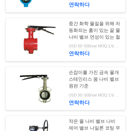
한
연락하다
것
중간 화학 물질을 위해 자
17
공
동화되는 홈이 있는 끝 물
나비 벨브 연성이 있는 철
차별 압력 전송기
장
USD 50~500/set MOQ:1개 세트
연락하다
투
어
손잡이를 가진 금속 물개
스테인리스 몸 나비 벨브
품
원판 기준
15
USD 50~500/set MOQ:1개 세트
질
연락하다
DSC 스팀 트랩
관
리
작은 물 나비 밸브 나비
제어 밸브 나일론 코팅 무