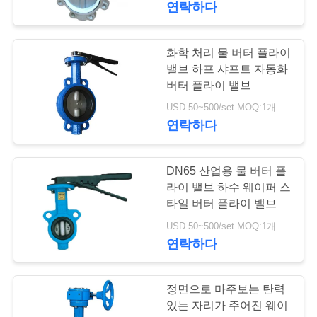
연락하다
8
개
스테인리스 역행 방
화학 처리 물 버터 플라이
밸브 하프 샤프트 자동화
인
지판
버터 플라이 밸브
정
USD 50~500/set MOQ:1개 세트
연락하다
보
보
DN65 산업용 물 버터 플
9
호
라이 밸브 하수 웨이퍼 스
타일 버터 플라이 밸브
정
전동기 작동 밸브
USD 50~500/set MOQ:1개 세트
책
연락하다
정면으로 마주보는 탄력
있는 자리가 주어진 웨이