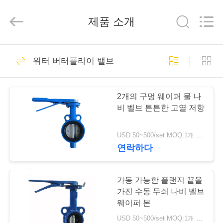
-
2026
Suzhou
제품 소개
Ephood
Automation
Equipment
Co.,
Ltd..
집
23
All
Rights
워터 버터플라이 밸브
Reserved.
가스압력 규칙
제
2개의 구멍 웨이퍼 물 나
품
비 벨브 튼튼한 고열 저항
USD 50~500/set MOQ:1개 세트
우
연락하다
44
리
에
가동 가능한 플랜지 끝을
피셔 가스 조절기
가진 수동 무쇠 나비 벨브
관
웨이퍼 본
USD 50~500/set MOQ:1개 세트