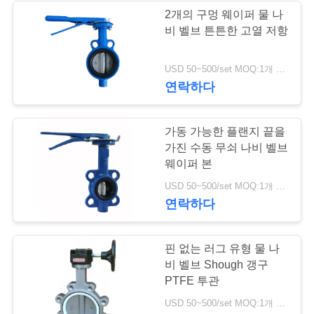
을
2개의 구멍 웨이퍼 물 나
비 벨브 튼튼한 고열 저항
요
8
스테인리스 지구 벨
청
USD 50~500/set MOQ:1개 세트
연락하다
하
브
십
가동 가능한 플랜지 끝을
시
가진 수동 무쇠 나비 벨브
웨이퍼 본
오
17
USD 50~500/set MOQ:1개 세트
연락하다
워터 버터플라이 밸
사
브
핀 없는 러그 유형 물 나
이
비 벨브 Shough 갱구
트
PTFE 투관
USD 50~500/set MOQ:1개 세트
맵