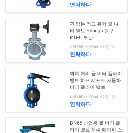
한
연락하다
것
핀 없는 러그 유형 물 나
17
공
비 벨브 Shough 갱구
PTFE 투관
차별 압력 전송기
장
USD 50~500/set MOQ:1개 세트
연락하다
투
어
화학 처리 물 버터 플라이
밸브 하프 샤프트 자동화
품
버터 플라이 밸브
15
USD 50~500/set MOQ:1개 세트
질
연락하다
DSC 스팀 트랩
관
리
DN65 산업용 물 버터 플
라이 밸브 하수 웨이퍼 스