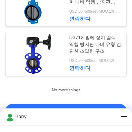
퍼 나비 역행 방지판
5
EN558-1 시리즈
USD 50~500/set MOQ:1개 세트
공기 오퍼레이티드
연락하다
밸브
D371X 벌레 장치 죔쇠
역행 방지판 나비 유형 간
단한 조밀한 구조
USD 50~500/set MOQ:1개 세트
4
연락하다
디지털 방식으로 벨
No more things
브 Positioner
연락처!
Barry
14