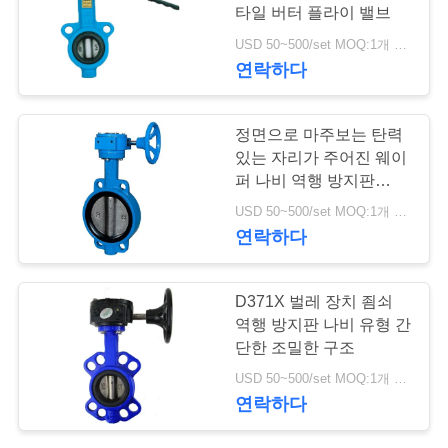
타일 버터 플라이 밸브
저
USD 50~500/set MOQ:1개 세트
25
연락하다
희
와
스테인리스 공 벨브
정면으로 마주보는 탄력
연
있는 자리가 주어진 웨이
퍼 나비 역행 방지판
락
EN558-1 시리즈
USD 50~500/set MOQ:1개 세트
연락하다
뉴
18
D371X 벌레 장치 죔쇠
스
역행 방지판 나비 유형 간
수문 벨브
단한 조밀한 구조
인
USD 50~500/set MOQ:1개 세트
연락하다
용