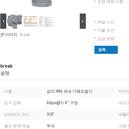
포장 세부 사항:
배달 시간:
지불 조건:
큰 이미지 :
break
공급 능력:
접촉
break
설명
이름:
감각 496 국내 기체조절기
마지막
입구 압력:
60psi@1/4 " 구멍
대조조
오리피스 크기:
3/8"
애플
밸브 본체 재질:
무쇠
구멍 