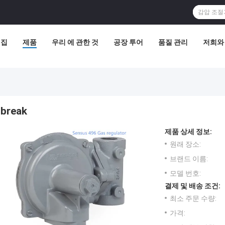
집
제품
우리 에 관한 것
공장 투어
품질 관리
저희와
break
제품 상세 정보:
원래 장소:
브랜드 이름:
모델 번호:
결제 및 배송 조건:
최소 주문 수량:
가격: