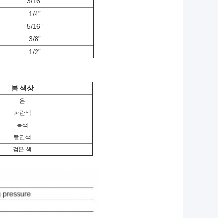
3/16”
1/4”
5/16”
3/8”
1/2”
봄 색상
은
파란색
녹색
빨간색
검은 색