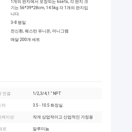
1개의 판지에서 포장되는 6sets, 각 판지 크
기는 56*39*28cm, 14.5kg 각 1개의 판지입
니다.
3-8 평일
전신환, 웨스턴 유니온, 머니그램
매달 200개 세트
 연결:
1/2,3/4,1 " NPT
차:
3.5 - 10.5 화장실.
리케이션:
작게 상업적이고 산업적인 가정용
재료:
알루미늄