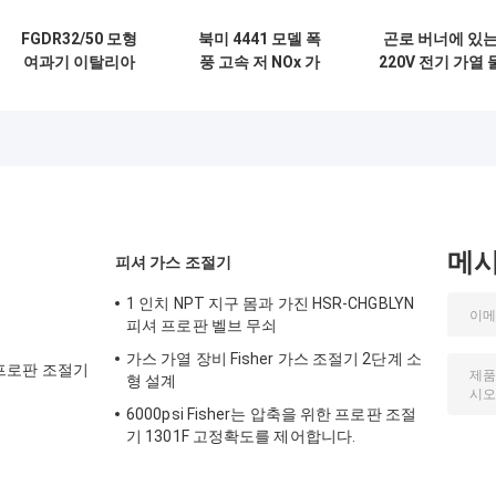
FGDR32/50 모형
북미 4441 모델 폭
곤로 버너에 있
여과기 이탈리아
풍 고속 저 NOx 가
220V 전기 가열 
Giuliani Anello에
스 연장기 가스 연장
형태 LPG 가스 증
서 건축하는을 가진
기에 사용
기 사용
알루미늄 가스압력
규칙은 만들었습니
다
메
피셔 가스 조절기
1 인치 NPT 지구 몸과 가진 HSR-CHGBLYN
피셔 프로판 벨브 무쇠
가스 가열 장비 Fisher 가스 조절기 2단계 소
량 프로판 조절기
형 설계
6000psi Fisher는 압축을 위한 프로판 조절
기 1301F 고정확도를 제어합니다.