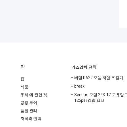
약
가스압력 규칙
베델 R622 모델 저압 조절기
집
break
제품
우리 에 관한 것
Sensus 모델 243-12 고유
125psi 감압 밸브
공장 투어
품질 관리
저희와 연락