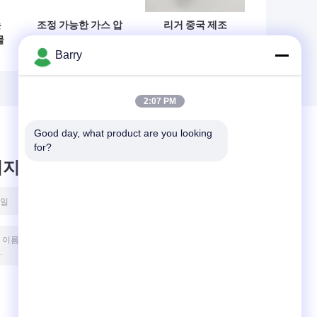
는
조정 가능한 가스 압
리거 중국 제조
물
력 조절기 중국 제조
R622 가스 압력 조
Barry
발
LHSR 모델 압력 절
절기
감 조절기
2:07 PM
Good day, what product are you looking 
for?
시지를 남겨주세요