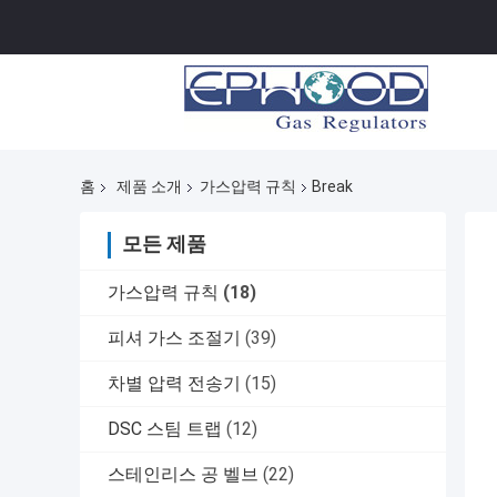
홈
제품 소개
가스압력 규칙
Break
모든 제품
가스압력 규칙
(18)
피셔 가스 조절기
(39)
차별 압력 전송기
(15)
DSC 스팀 트랩
(12)
스테인리스 공 벨브
(22)