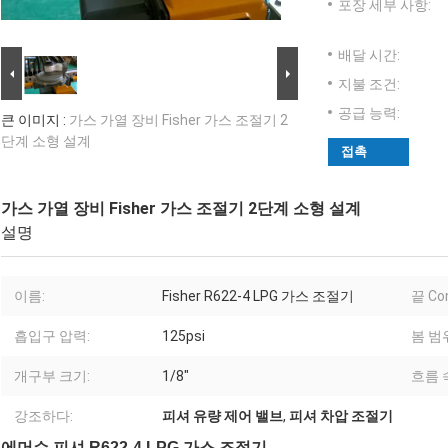
포장 세부 사항:
배달 시간:
지불 조건:
공급 능력:
큰 이미지 :
가스 가열 장비 Fisher 가스 조절기 2
단계 소형 설계
접촉
가스 가열 장비 Fisher 가스 조절기 2단계 소형 설계
설명
이름:
Fisher R622-4 LPG 가스 조절기
끝 Con
흡입구 압력:
125psi
봄 범
개구부 크기:
1/8"
흐름 
강조하다:
피셔 유량 제어 밸브
,
피셔 차압 조절기
에머슨 피셔 R622-4 LPG 가스 조절기