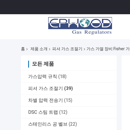
홈
제품 소개
피셔 가스 조절기
가스 가열 장비 Fisher
모든 제품
가스압력 규칙
(18)
피셔 가스 조절기
(39)
차별 압력 전송기
(15)
DSC 스팀 트랩
(12)
스테인리스 공 벨브
(22)