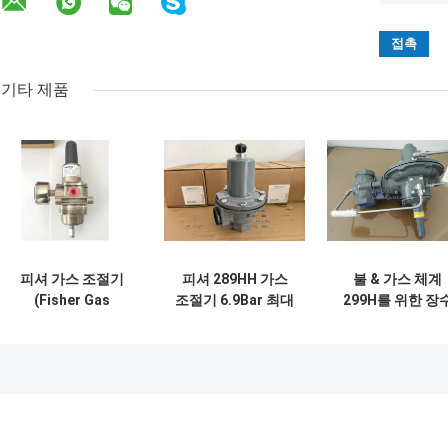
기타 제품
피셔 가스 조절기
피셔 289HH 가스
불 & 가스 체계
(Fisher Gas
조절기 6.9Bar 최대
299H를 위한 장
Regulator)
입기 압력 45-75psi
미국 사람 피셔 가
스프링 범위와 니트
압력 규칙
릴 대막