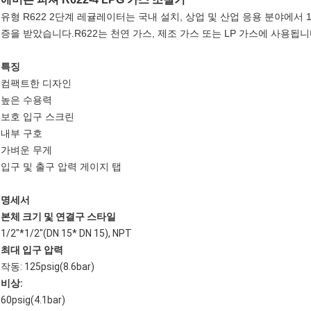
유형 R622 2단계 레귤레이터는 국내 설치, 상업 및 산업 응용 분야에서
증을 받았습니다.R622는 천연 가스, 제조 가스 또는 LP 가스에 사용됩니
특징
컴팩트한 디자인
높은 수용력
보호 입구 스크린
내부 구호
가벼운 무게
입구 및 출구 압력 게이지 탭
명세서
본체 크기 및 연결구 스타일
1/2"*1/2"(DN 15* DN 15), NPT
최대 입구 압력
작동: 125psig(8.6bar)
비상:
60psig(4.1bar)