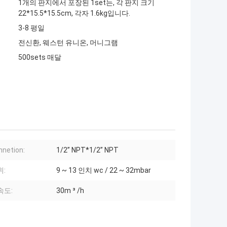
1개의 판지에서 포장된 1set는, 각 판지 크기
22*15.5*15.5cm, 각자 1.6kg입니다.
3-8 평일
전신환, 웨스턴 유니온, 머니그램
500sets 매달
netion:
1/2” NPT*1/2” NPT
위:
9 ~ 13 인치 wc / 22 ~ 32mbar
속도:
30m ³ /h