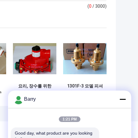
(
0
/ 3000)
요리, 장수를 위한
1301F-3 모델 피셔
수
빨간색 피셔 R622H
가스 압력 조절기,
Barry
스
LPG 고압 가스 규칙
피셔 유량 제어 밸브
사용
1:21 PM
Good day, what product are you looking 