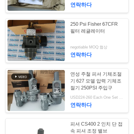
한
연락하다
것
250 Psi Fisher 67CFR
공
필터 레귤레이터
장
negotiable MOQ:협상
연락하다
투
어
연성 주철 피셔 기체조절
기 627 모델 압력 기체조
품
절기 250PSI 주입구
USD224-260 Each One Set MOQ:6Sets
질
연락하다
관
리
피셔 CS400 2 인치 단 접
속 피셔 조정 밸브