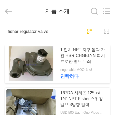
-
2026
Suzhou
제품 소개
Ephood
Automation
Equipment
Co.,
Ltd..
집
All
Rights
fisher regulator valve
Reserved.
제
1 인치 NPT 지구 몸과 가
품
진 HSR-CHGBLYN 피셔
프로판 벨브 무쇠
negotiable MOQ:협상
우
연락하다
리
에
167DA 시리즈 125psi
1/4" NPT Fisher 스위칭
관
밸브 3방향 압력
USD 500 Each One Piece MOQ:6Sets