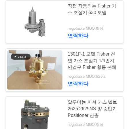
을
직접 작동되는 Fisher 가
스 조절기 630 모델
요
청
negotiable MOQ:협상
연락하다
하
십
1301F-1 모델 Fisher 천
시
연 가스 조절기 1/4인치
연결구 Fisher 황동 본체
오
negotiable MOQ:6Sets
연락하다
사
알루미늄 피셔 가스 벨브
이
2625 2625NS 양 승압기
트
Positioner 산출
negotiable MOQ:협상
맵