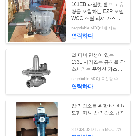
161EB 파일럿 밸브 고유
량을 포함하는 EZR 모델
WCC 스틸 피셔 가스 레
귤레이터
negotiable MOQ:1개 세트
연락하다
철 피셔 연성이 있는
133L 시리즈는 규칙을 감
소시키는 운영한 가스압
력을 지시합니다
negotiable MOQ:교섭할 수 있습니다
연락하다
압력 감소를 위한 67DFR
모형 피셔 압력 감소 규칙
280-320USD Each MOQ:2개