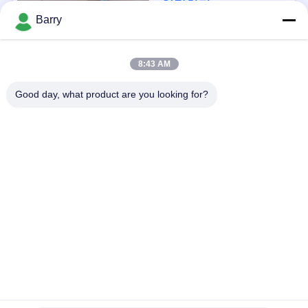
연락하다
을
Barry
요
청
모든
8:43 AM
하
Good day, what product are you looking for?
가스압력 규칙
피셔 가스 조절기
십
시
차별 압력 전송기
DSC 스팀 트랩
오
스테인리스 공 벨브
수문 벨브
사
스테인리스 지구 벨
워터 버터플라이 밸브
이
브
트
맵
구독하십시오