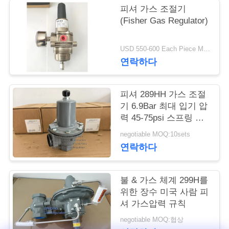
피셔 가스 조절기
저
(Fisher Gas Regulator)
희
USD 550-600 Each Piece MOQ:10개 세트
와
연락하다
연
피셔 289HH 가스 조절
락
기 6.9Bar 최대 입기 압
력 45-75psi 스프링 범
위와 니트릴 대막
뉴
negotiable MOQ:10sets
연락하다
스
불 & 가스 체계 299H를
인
위한 장수 미국 사람 피
셔 가스압력 규칙
용
negotiable MOQ:협상