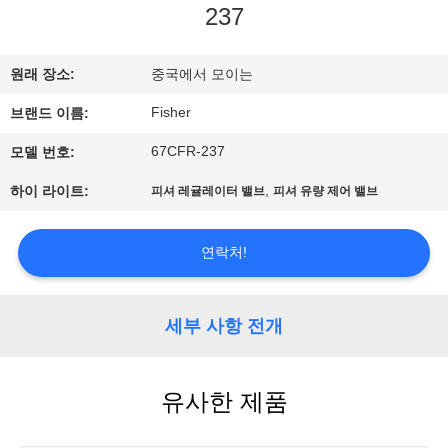
한
237
것
원래 장소:
중국에서 모이는
공
Fisher
브랜드 이름:
장
67CFR-237
모델 번호:
투
,
하이 라이트:
피셔 레귤레이터 밸브
피셔 유량 제어 밸브
어
연락처!
품
세부 사항 전개
질
관
유사한 제품
리