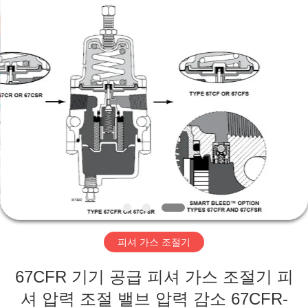
-
2026
Suzhou
Ephood
Automation
Equipment
Co.,
Ltd..
집
All
Rights
Reserved.
제
품
우
리
피셔 가스 조절기
에
67CFR 기기 공급 피셔 가스 조절기 피
관
셔 압력 조절 밸브 압력 감소 67CFR-