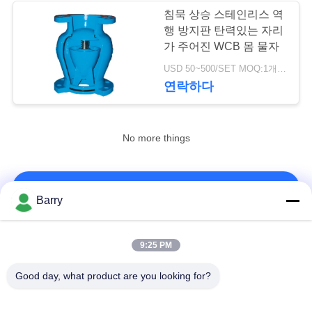
을
침묵 상승 스테인리스 역
행 방지판 탄력있는 자리
요
8
가 주어진 WCB 몸 물자
스테인리스 지구 벨
청
USD 50~500/SET MOQ:1개 세트
연락하다
하
브
십
No more things
시
오
17
연락처!
Barry
워터 버터플라이 밸
사
브
모든
9:25 PM
이
트
Good day, what product are you looking for?
가스압력 규칙
피셔 가스 조절기
맵