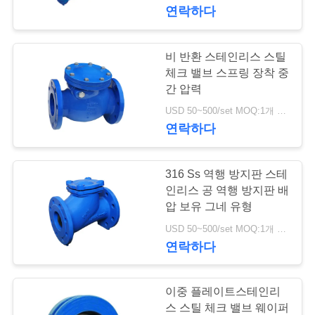
한
연락하다
것
비 반환 스테인리스 스틸
17
공
체크 밸브 스프링 장착 중
간 압력
차별 압력 전송기
장
USD 50~500/set MOQ:1개 세트
연락하다
투
어
316 Ss 역행 방지판 스테
인리스 공 역행 방지판 배
품
압 보유 그네 유형
15
USD 50~500/set MOQ:1개 세트
질
연락하다
DSC 스팀 트랩
관
리
이중 플레이트스테인리
스 스틸 체크 밸브 웨이퍼