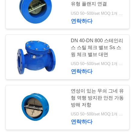
유형 플랜지 연결
저
USD 50~500/set MOQ:1개 세트
25
연락하다
희
와
스테인리스 공 벨브
DN 40-DN 800 스테인리
연
스 스틸 체크 밸브 Ss 스
윙 체크 밸브 대면
락
USD 50~500/set MOQ:1개 세트
연락하다
뉴
18
연성이 있는 무쇠 그네 유
스
형 역행 방지판 안전 가동
수문 벨브
방해 저항
인
USD 50~500/set MOQ:1개 세트
연락하다
용