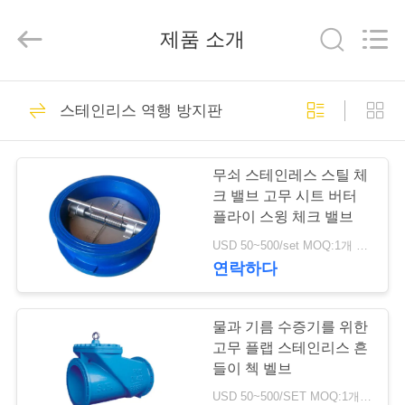
-
2026
Suzhou
제품 소개
Ephood
Automation
Equipment
Co.,
Ltd..
집
23
All
Rights
스테인리스 역행 방지판
Reserved.
가스압력 규칙
제
무쇠 스테인레스 스틸 체
품
크 밸브 고무 시트 버터
플라이 스윙 체크 밸브
USD 50~500/set MOQ:1개 세트
우
연락하다
44
리
에
물과 기름 수증기를 위한
피셔 가스 조절기
고무 플랩 스테인리스 흔
관
들이 첵 벨브
USD 50~500/SET MOQ:1개 세트