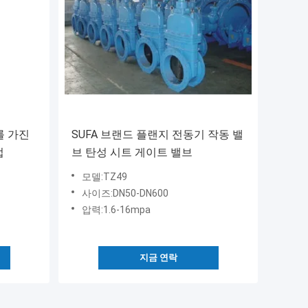
기를 가진
SUFA 브랜드 플랜지 전동기 작동 밸
법
브 탄성 시트 게이트 밸브
모델:TZ49
사이즈:DN50-DN600
압력:1.6-16mpa
지금 연락