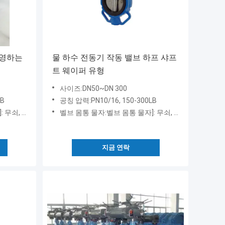
운영하는
물 하수 전동기 작동 밸브 하프 샤프
트 웨이퍼 유형
사이즈:DN50~DN 300
LB
공칭 압력:PN10/16, 150-300LB
, 스테인리스, 등
벨브 몸통 물자:벨브 몸통 물자]: 무쇠, 연성이 있는 철, 탄소 강철, 스테인리스, 등
지금 연락