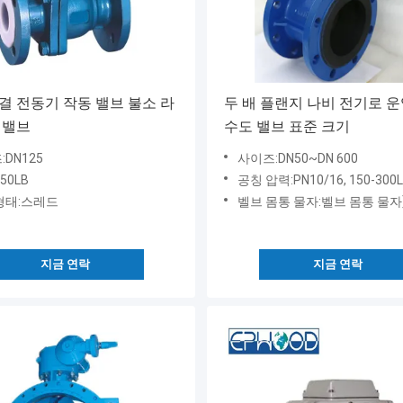
결 전동기 작동 밸브 불소 라
두 배 플랜지 나비 전기로 
 밸브
수도 밸브 표준 크기
DN125
사이즈:DN50~DN 600
50LB
공칭 압력:PN10/16, 150-300
형태:스레드
벨브 몸통 물자:벨브 몸통 물자]: 무쇠, 연성이 있는 철, 탄소 강철
지금 연락
지금 연락