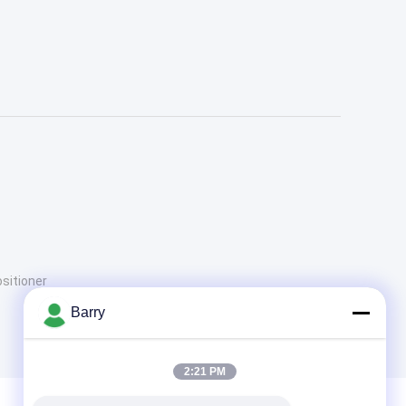
tioner
Barry
2:21 PM