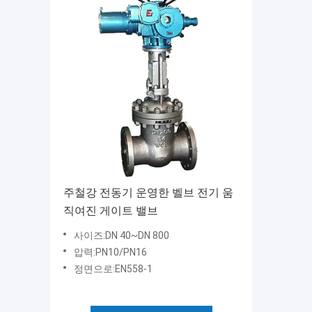
주철강 전동기 운영한 벨브 전기 움
직여진 게이트 밸브
사이즈:DN 40~DN 800
압력:PN10/PN16
정면으로:EN558-1