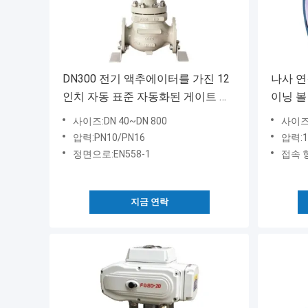
DN300 전기 액추에이터를 가진 12
나사 연
인치 자동 표준 자동화된 게이트 밸
이닝 볼
브
사이즈:DN 40~DN 800
사이즈:
압력:PN10/PN16
압력:1
정면으로:EN558-1
접속 
지금 연락