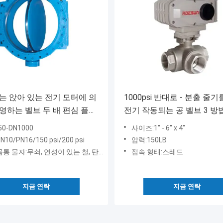
는 앉아 있는 전기 모터에 의
1000psi 반대로 - 분출 줄
영하는 벨브 두 배 편심 플랜
전기 작동되는 공 벨브 3 방
50-DN1000
사이즈:1" - 6" x 4"
10/PN16/150 psi/200 psi
압력:150LB
물자:무쇠, 연성이 있는 철, 탄소 강철, 스테인리스, 등
접속 형태:스레드
지금 연락
지금 연락