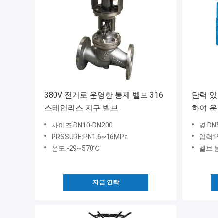
380V 전기로 운영한 통제 벨브 316
탄력 있
스테인리스 지구 벨브
하여 운
지 끝
사이즈:DN10-DN200
옆:DN
PRSSURE:PN1.6~16MPa
압력:PN
온도:-29~570℃
벨브 몸통 
지금 연락