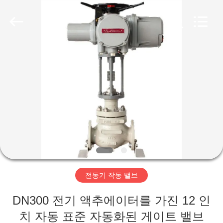
-
2026
Suzhou
Ephood
Automation
Equipment
Co.,
Ltd..
집
All
Rights
Reserved.
제
품
우
리
전동기 작동 밸브
에
DN300 전기 액추에이터를 가진 12 인
관
치 자동 표준 자동화된 게이트 밸브