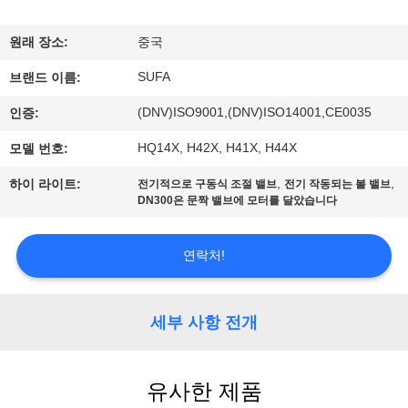
한
것
원래 장소:
중국
SUFA
브랜드 이름:
공
(DNV)ISO9001,(DNV)ISO14001,CE0035
인증:
장
HQ14X, H42X, H41X, H44X
모델 번호:
투
,
,
하이 라이트:
전기적으로 구동식 조절 밸브
전기 작동되는 볼 밸브
DN300은 문짝 밸브에 모터를 달았습니다
어
연락처!
품
질
세부 사항 전개
관
리
유사한 제품