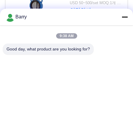
을
USD 50~500/set MOQ:1개 세트
연락하다
요
Barry
청
모든
9:38 AM
하
Good day, what product are you looking for?
십
가스압력 규칙
피셔 가스 조절기
시
차별 압력 전송기
DSC 스팀 트랩
오
스테인리스 공 벨브
수문 벨브
사
이
스테인리스 지구 벨
워터 버터플라이 밸브
브
트
맵