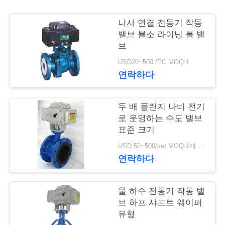
저
나사 연결 전동기 작동
밸브 불소 라이닝 볼 밸
희
브
와
USD20~500 /PC MOQ:1
연락하다
연
락
두 배 플랜지 나비 전기
로 운영하는 수도 밸브
표준 크기
뉴
USD 50~500/set MOQ:1개 세트
스
연락하다
인
물 하수 전동기 작동 밸
브 하프 샤프트 웨이퍼
용
유형