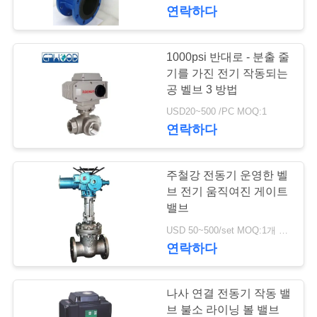
한
연락하다
것
1000psi 반대로 - 분출 줄
공
기를 가진 전기 작동되는
공 벨브 3 방법
장
USD20~500 /PC MOQ:1
연락하다
투
어
주철강 전동기 운영한 벨
브 전기 움직여진 게이트
품
밸브
USD 50~500/set MOQ:1개 세트
질
연락하다
관
리
나사 연결 전동기 작동 밸
브 불소 라이닝 볼 밸브