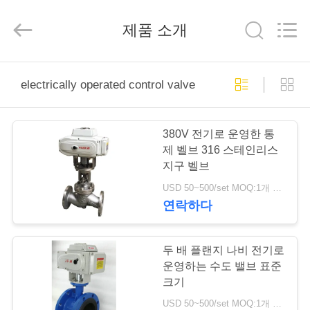
-
2026
Suzhou
제품 소개
Ephood
Automation
Equipment
Co.,
Ltd..
집
All
Rights
electrically operated control valve
Reserved.
제
380V 전기로 운영한 통
품
제 벨브 316 스테인리스
지구 벨브
USD 50~500/set MOQ:1개 세트
우
연락하다
리
에
두 배 플랜지 나비 전기로
운영하는 수도 밸브 표준
관
크기
USD 50~500/set MOQ:1개 세트