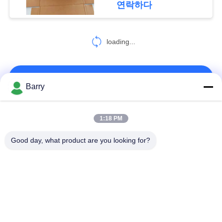
연락하다
개
loading...
인
정
연락처!
Barry
보
보
모든
1:18 PM
호
Good day, what product are you looking for?
정
가스압력 규칙
피셔 가스 조절기
책
차별 압력 전송기
DSC 스팀 트랩
스테인리스 공 벨브
수문 벨브