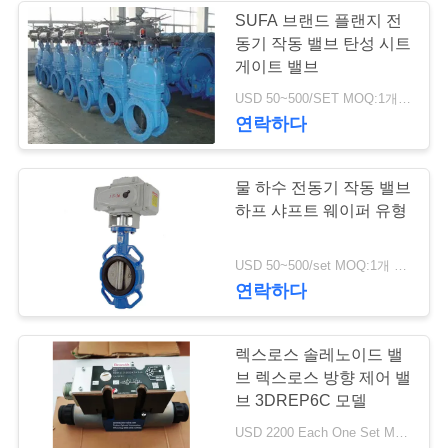
을
SUFA 브랜드 플랜지 전
동기 작동 밸브 탄성 시트
요
게이트 밸브
청
USD 50~500/SET MOQ:1개 세트
연락하다
하
십
물 하수 전동기 작동 밸브
시
하프 샤프트 웨이퍼 유형
오
USD 50~500/set MOQ:1개 세트
연락하다
사
렉스로스 솔레노이드 밸
이
브 렉스로스 방향 제어 밸
트
브 3DREP6C 모델
USD 2200 Each One Set MOQ:2개 세트
맵