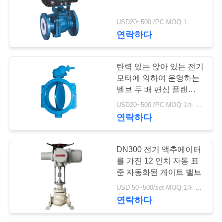
저
USD20~500 /PC MOQ:1
연락하다
희
와
탄력 있는 앉아 있는 전기
연
모터에 의하여 운영하는
벨브 두 배 편심 플랜지
락
끝
USD20~500 /PC MOQ:1개 세트
연락하다
뉴
DN300 전기 액추에이터
스
를 가진 12 인치 자동 표
준 자동화된 게이트 밸브
인
USD 50~500/set MOQ:1개 세트
연락하다
용