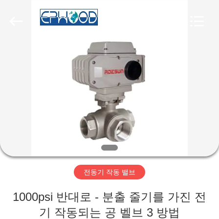
-
2026
Suzhou
Ephood
Automation
Equipment
Co.,
Ltd..
집
All
Rights
Reserved.
제
품
우
리
전동기 작동 밸브
에
1000psi 반대로 - 분출 줄기를 가진 전
관
기 작동되는 공 벨브 3 방법