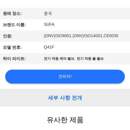
한
것
원래 장소:
중국
SUFA
브랜드 이름:
공
(DNV)ISO9001,(DNV)ISO14001,CE0035
인증:
장
Q41F
모델 번호:
투
,
하이 라이트:
전기 작동 제어 밸브
전기 작동 볼 밸브
어
연락처!
품
질
세부 사항 전개
관
유사한 제품
리