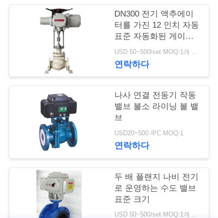
DN300 전기 액추에이
저
터를 가진 12 인치 자동
표준 자동화된 게이트
희
밸브
USD 50~500/set MOQ:1개 세트
와
연락하다
연
락
나사 연결 전동기 작동
밸브 불소 라이닝 볼 밸
브
뉴
USD20~500 /PC MOQ:1
연락하다
스
두 배 플랜지 나비 전기
인
로 운영하는 수도 밸브
표준 크기
용
USD 50~500/set MOQ:1개 세트