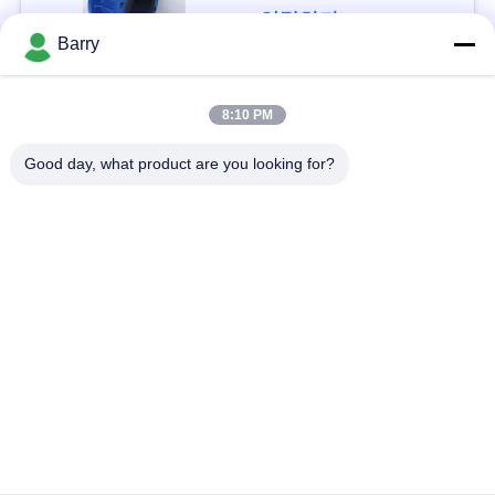
을
연락하다
Barry
요
청
모든
8:10 PM
하
Good day, what product are you looking for?
가스압력 규칙
피셔 가스 조절기
십
시
차별 압력 전송기
DSC 스팀 트랩
오
스테인리스 공 벨브
수문 벨브
사
스테인리스 지구 벨
이
워터 버터플라이 밸브
브
트
맵