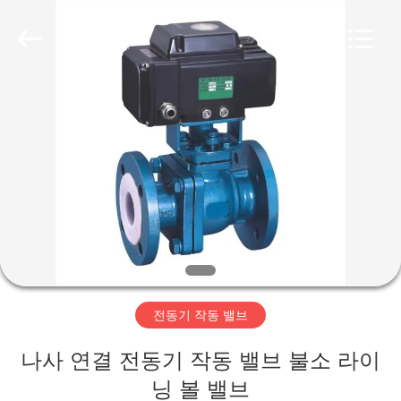
-
2026
Suzhou
Ephood
Automation
Equipment
Co.,
Ltd..
집
All
Rights
Reserved.
제
품
우
리
전동기 작동 밸브
에
나사 연결 전동기 작동 밸브 불소 라이
관
닝 볼 밸브