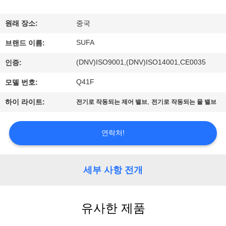
한
것
원래 장소:
중국
SUFA
브랜드 이름:
공
(DNV)ISO9001,(DNV)ISO14001,CE0035
인증:
장
Q41F
모델 번호:
투
,
하이 라이트:
전기로 작동되는 제어 밸브
전기로 작동되는 물 밸브
어
연락처!
품
질
세부 사항 전개
관
유사한 제품
리