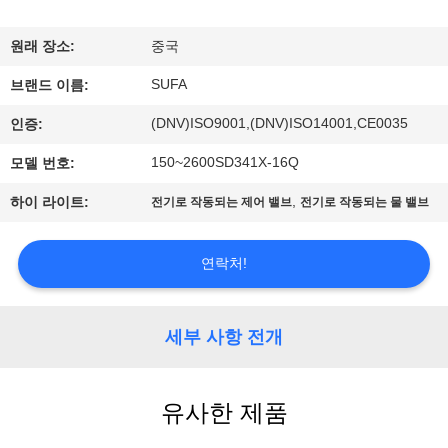
한
것
원래 장소:
중국
SUFA
브랜드 이름:
공
(DNV)ISO9001,(DNV)ISO14001,CE0035
인증:
장
150~2600SD341X-16Q
모델 번호:
투
,
하이 라이트:
전기로 작동되는 제어 밸브
전기로 작동되는 물 밸브
어
연락처!
품
질
세부 사항 전개
관
유사한 제품
리