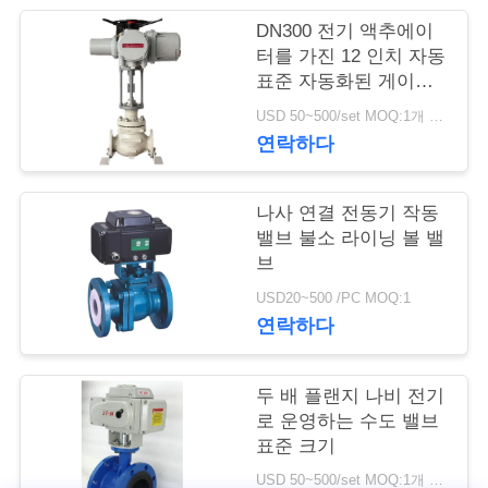
DN300 전기 액추에이
저
터를 가진 12 인치 자동
표준 자동화된 게이트
희
밸브
USD 50~500/set MOQ:1개 세트
와
연락하다
연
락
나사 연결 전동기 작동
밸브 불소 라이닝 볼 밸
브
뉴
USD20~500 /PC MOQ:1
연락하다
스
두 배 플랜지 나비 전기
인
로 운영하는 수도 밸브
표준 크기
용
USD 50~500/set MOQ:1개 세트