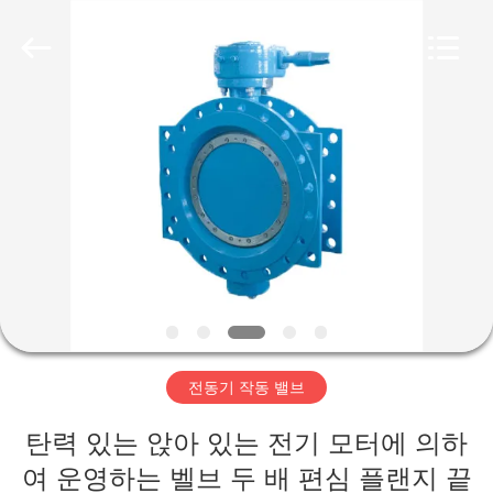
-
2026
Suzhou
Ephood
Automation
Equipment
Co.,
Ltd..
집
All
Rights
Reserved.
제
품
우
리
전동기 작동 밸브
에
탄력 있는 앉아 있는 전기 모터에 의하
관
여 운영하는 벨브 두 배 편심 플랜지 끝