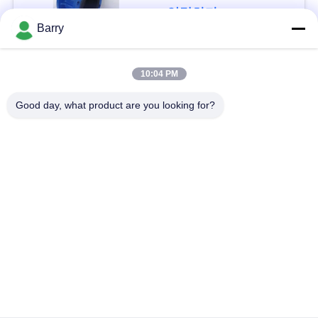
을
연락하다
Barry
요
청
모든
10:04 PM
하
Good day, what product are you looking for?
가스압력 규칙
피셔 가스 조절기
십
시
차별 압력 전송기
DSC 스팀 트랩
오
스테인리스 공 벨브
수문 벨브
사
스테인리스 지구 벨
이
워터 버터플라이 밸브
브
트
맵