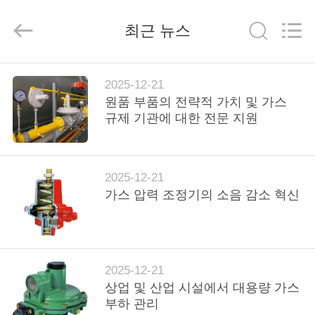
-
2026
Suzhou
최근 뉴스
Ephood
Automation
Equipment
Co.,
Ltd..
집
All
2025-12-21
Rights
Reserved.
원품 부품의 전략적 가치 및 가스
규제 기관에 대한 전문 지원
제
품
2025-12-21
가스 압력 조정기의 소음 감소 혁신
우
리
에
2025-12-21
관
상업 및 산업 시설에서 대용량 가스
부하 관리