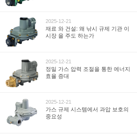
한
것
2025-12-21
재료 와 건설: 왜 낚시 규제 기관 이
공
시장 을 주도 하는가
장
투
2025-12-21
어
정밀 가스 압력 조절을 통한 에너지
효율 증대
품
질
2025-12-21
가스 규제 시스템에서 과압 보호의
관
중요성
리