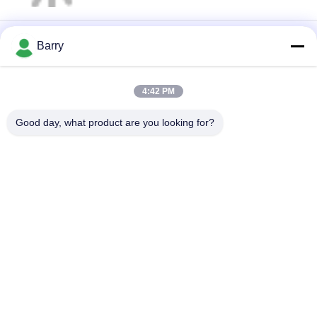
Barry
4:42 PM
loading...
Good day, what product are you looking for?
모든
가스압력 규칙
피셔 가스 조절기
차별 압력 전송기
DSC 스팀 트랩
스테인리스 공 벨브
수문 벨브