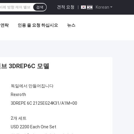
견적 요청
|
Korean
검색
 연락
인용 을 요청 하십시오
뉴스
 3DREP6C 모델
독일에서 만들어집니다
Rexroth
3DREPE 6C 2125EG24K31/A1M=00
2개 세트
USD 2200 Each One Set