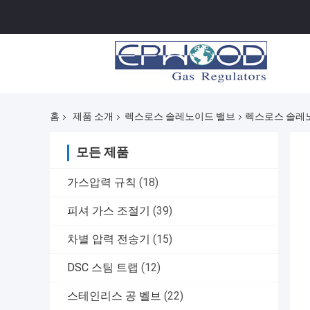
홈
제품 소개
렉스로스 솔레노이드 밸브
렉스로스 솔레노
모든 제품
가스압력 규칙
(18)
피셔 가스 조절기
(39)
차별 압력 전송기
(15)
DSC 스팀 트랩
(12)
스테인리스 공 벨브
(22)