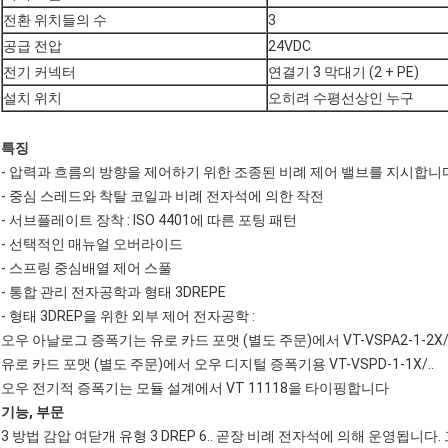
전환 위치들의 수
3
공급 전압
24VDC
전기 커넥터
연결기 3 막대기 (2 + PE)
설치 위치
오히려 수평선상인 누구
특징
- 압력과 흐름의 방향을 제어하기 위한 조종된 비례 제어 밸브를 지시합니
- 중심 스레드와 착탈 코일과 비례 전자석에 의한 작전
- 서브플레이트 장착 : ISO 4401에 따른 포팅 패턴
- 선택적인 매뉴얼 오버라이드
- 스프링 중심배열 제어 스풀
- 통합 관리 전자공학과 형태 3DREPE
- 형태 3DREP을 위한 외부 제어 전자공학 :
오우 아날로그 증폭기는 유로 카드 포맷 (별도 주문)에서 VT-VSPA2-1-2X
유로 카드 포맷 (별도 주문)에서 오우 디지털 증폭기용 VT-VSPD-1-1X/..
오우 전기적 증폭기는 모듈 설계에서 VT 11118을 타이핑합니다
기능, 부문
3 방법 감압 여닫개 유형 3 DREP 6.. 곧장 비례 전자석에 의해 운영됩니