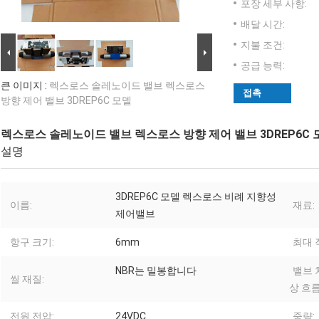
포장 세부 사항:
배달 시간:
지불 조건:
공급 능력:
큰 이미지 :
렉스로스 솔레노이드 밸브 렉스로스
접촉
방향 제어 밸브 3DREP6C 모델
렉스로스 솔레노이드 밸브 렉스로스 방향 제어 밸브 3DREP6C 
설명
3DREP6C 모델 렉스로스 비례 지향성
이름:
재료:
제어밸브
항구 크기:
6mm
최대 
NBR는 밀봉합니다
밸브 
씰 재질:
상 흐름
전원 전압:
24VDC
중량: