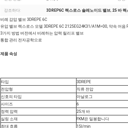
강조하다:
3DREP6C 렉스로스 솔레노이드 밸브
,
25 바 
비례 감압 밸브 3DREPE 6C
유압 밸브 렉스로스 모델 3DREPE 6C 2125EG24K31/A1M=00, 약속 어음 R
3가지 방법 버전에서 비례하는 압력 릴리프 밸브
통합 관리 전자공학으로
제품 속성
타입
3DREPE
전압형
직류 전압
신호의 타입
아날로그
사이즈
6
정력 압력
25개 바
실링 소재
FKM은 밀봉합니다
최대 흐름
15l/min