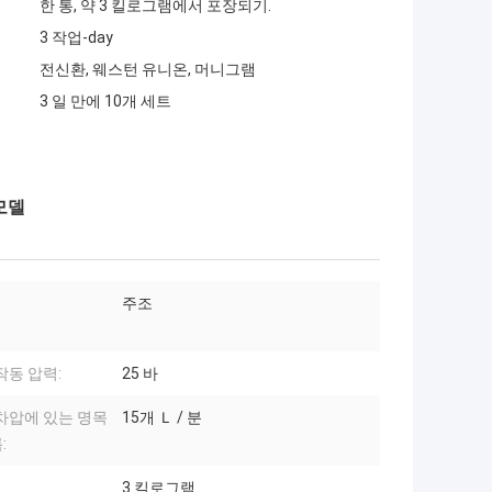
한 통, 약 3 킬로그램에서 포장되기.
3 작업-day
전신환, 웨스턴 유니온, 머니그램
3 일 만에 10개 세트
모델
주조
작동 압력:
25 바
차압에 있는 명목
15개 Ｌ / 분
:
3 킬로그램