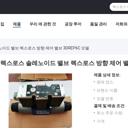
집
제품
우리 에 관한 것
공장 투어
품질 관리
저희와
이드 밸브 렉스로스 방향 제어 밸브 3DREP6C 모델
렉스로스 솔레노이드 밸브 렉스로스 방향 제어 밸브
제품 상세 정보:
원래 장소:
브랜드 이름:
모델 번호:
결제 및 배송 조건:
최소 주문 수량:
가격: