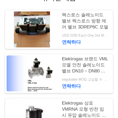
저
렉스로스 솔레노이드
희
밸브 렉스로스 방향 제
어 밸브 3DREP6C 모델
와
USD 2200 Each One Set MOQ:2개 세트
연
연락하다
락
Elektrogas 브랜드 VML
모델 안전 솔레노이드
뉴
밸브 DN10 ~ DN80 크
기
negotiable MOQ:교섭할 수 있습니다
스
연락하다
인
Elektrogas 상표
VMRNA 모형 반전 임
용
시 유압 솔레노이드 벨