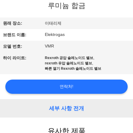
한
루미늄 합금
것
원래 장소:
이태리제
공
Elektrogas
브랜드 이름:
장
VMR
모델 번호:
투
,
하이 라이트:
Rexroth 공압 솔레노이드 밸브
,
rexroth 유압 솔레노이드 밸브
어
빠른 열기 Rexroth 솔레노이드 밸브
연락처!
품
질
세부 사항 전개
관
리
유사한 제품