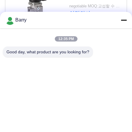
을
브/가스 기구 자동적인
negotiable MOQ:교섭할 수 있습니다
환풍 벨브
연락하다
요
Barry
청
하
모든
12:35 PM
십
Good day, what product are you looking for?
가스압력 규칙
피셔 가스 조절기
시
오
차별 압력 전송기
DSC 스팀 트랩
스테인리스 공 벨브
수문 벨브
사
이
스테인리스 지구 벨
워터 버터플라이 밸브
트
브
맵