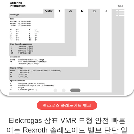
-
2026
Suzhou
Ephood
Automation
Equipment
Co.,
Ltd..
집
All
Rights
Reserved.
제
품
우
리
렉스로스 솔레노이드 밸브
에
Elektrogas 상표 VMR 모형 안전 빠른
관
여는 Rexroth 솔레노이드 벨브 단단 알