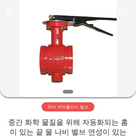
-
2026
Suzhou
Ephood
Automation
Equipment
Co.,
Ltd..
집
All
Rights
Reserved.
제
품
우
리
워터 버터플라이 밸브
에
중간 화학 물질을 위해 자동화되는 홈
관
이 있는 끝 물 나비 벨브 연성이 있는