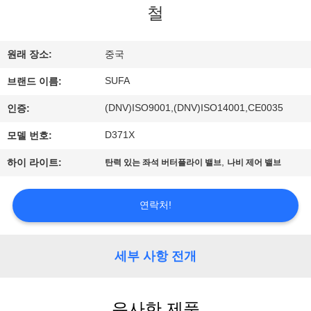
한
철
것
원래 장소:
중국
공
SUFA
브랜드 이름:
장
(DNV)ISO9001,(DNV)ISO14001,CE0035
인증:
투
D371X
모델 번호:
어
,
하이 라이트:
탄력 있는 좌석 버터플라이 밸브
나비 제어 밸브
품
연락처!
질
세부 사항 전개
관
리
유사한 제품