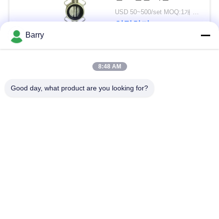
을
USD 50~500/set MOQ:1개 세트
요
연락하다
Barry
청
하
모든
8:48 AM
십
Good day, what product are you looking for?
가스압력 규칙
피셔 가스 조절기
시
오
차별 압력 전송기
DSC 스팀 트랩
사
스테인리스 공 벨브
수문 벨브
이
스테인리스 지구 벨
워터 버터플라이 밸브
트
브
맵