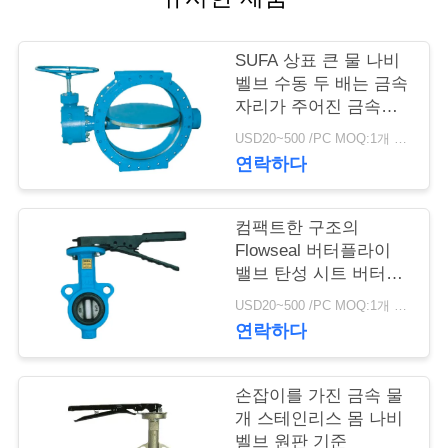
저
SUFA 상표 큰 물 나비
희
벨브 수동 두 배는 금속
자리가 주어진 금속에
와
플랜지를 붙였습니다
USD20~500 /PC MOQ:1개 세트
연
연락하다
락
컴팩트한 구조의
Flowseal 버터플라이
뉴
밸브 탄성 시트 버터플
라이 밸브
스
USD20~500 /PC MOQ:1개 세트
연락하다
인
손잡이를 가진 금속 물
용
개 스테인리스 몸 나비
벨브 원판 기준