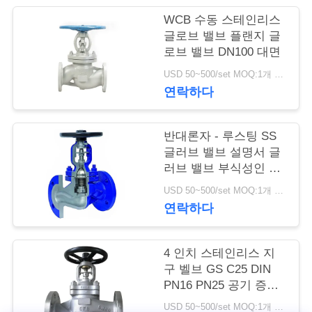
WCB 수동 스테인리스
저
글로브 밸브 플랜지 글
로브 밸브 DN100 대면
희
USD 50~500/set MOQ:1개 세트
와
연락하다
연
락
반대론자 - 루스팅 SS
글러브 밸브 설명서 글
러브 밸브 부식성인 저
항
뉴
USD 50~500/set MOQ:1개 세트
연락하다
스
4 인치 스테인리스 지
인
구 벨브 GS C25 DIN
PN16 PN25 공기 증기
용
는 물개를 노호합니다
USD 50~500/set MOQ:1개 세트