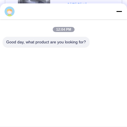
을
연락하다
요
청
모든
12:04 PM
하
Good day, what product are you looking for?
가스압력 규칙
피셔 가스 조절기
십
시
차별 압력 전송기
DSC 스팀 트랩
오
스테인리스 공 벨브
수문 벨브
사
스테인리스 지구 벨
이
워터 버터플라이 밸브
브
트
맵