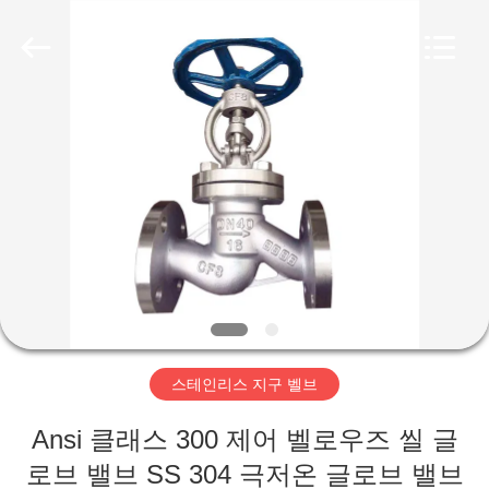
-
2026
Suzhou
Ephood
Automation
Equipment
Co.,
Ltd..
집
All
Rights
Reserved.
제
품
우
리
스테인리스 지구 벨브
에
Ansi 클래스 300 제어 벨로우즈 씰 글
관
로브 밸브 SS 304 극저온 글로브 밸브