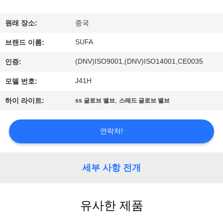
한
것
원래 장소:
중국
SUFA
브랜드 이름:
공
(DNV)ISO9001,(DNV)ISO14001,CE0035
인증:
장
J41H
모델 번호:
투
,
하이 라이트:
ss 글로브 밸브
스레드 글로브 밸브
어
연락처!
품
질
세부 사항 전개
관
유사한 제품
리