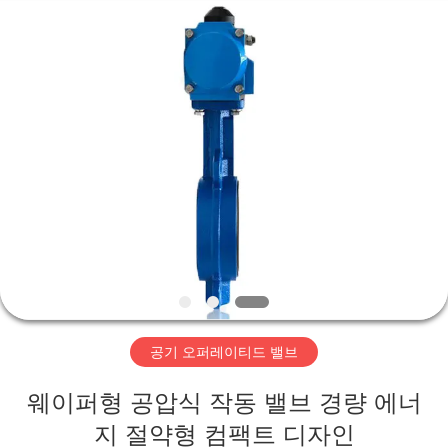
-
2026
Suzhou
Ephood
Automation
Equipment
Co.,
Ltd..
집
All
Rights
Reserved.
제
품
우
리
공기 오퍼레이티드 밸브
에
웨이퍼형 공압식 작동 밸브 경량 에너
관
지 절약형 컴팩트 디자인