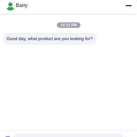
을
Barry
요
모든
10:21 PM
청
하
Good day, what product are you looking for?
가스압력 규칙
피셔 가스 조절기
십
차별 압력 전송기
DSC 스팀 트랩
시
오
스테인리스 공 벨브
수문 벨브
사
스테인리스 지구 벨
워터 버터플라이 밸브
브
이
트
맵
구독하십시오