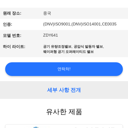
한
것
원래 장소:
중국
(DNV)ISO9001,(DNV)ISO14001,CE0035
인증:
공
ZDY641
모델 번호:
장
,
,
하이 라이트:
공기 유량조정밸브
공압식 발동자 밸브
투
웨이퍼형 공기 오퍼레이티드 밸브
어
연락처!
품
세부 사항 전개
질
관
유사한 제품
리