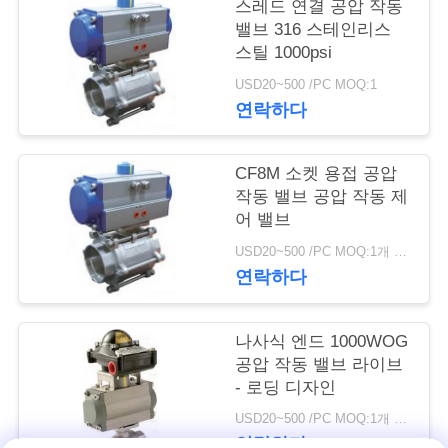
스레드 연결 공압 작동
밸브 316 스테인리스
저
스틸 1000psi
희
USD20~500 /PC MOQ:1
연락하다
와
연
CF8M 소켓 용접 공압
락
작동 밸브 공압 작동 제
어 밸브
USD20~500 /PC MOQ:1개 세트
뉴
연락하다
스
나사식 엔드 1000WOG
공압 작동 밸브 라이브
인
- 로딩 디자인
용
USD20~500 /PC MOQ:1개 세트
연락하다