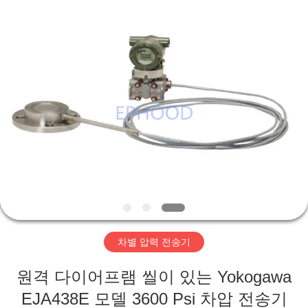
-
2026
Suzhou
Ephood
Automation
Equipment
Co.,
Ltd..
집
All
Rights
Reserved.
제
품
우
리
차별 압력 전송기
에
원격 다이어프램 씰이 있는 Yokogawa
관
EJA438E 모델 3600 Psi 차압 전송기