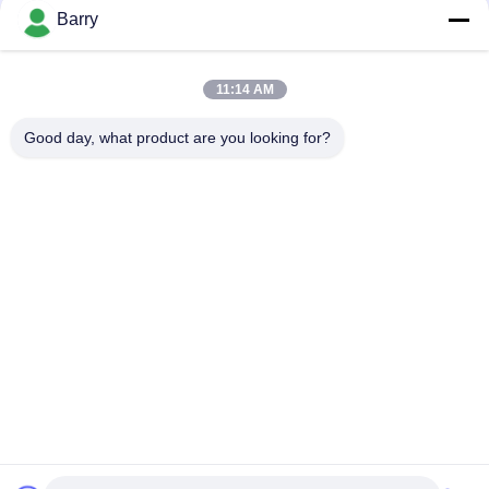
을
Barry
요
모든
11:14 AM
청
하
Good day, what product are you looking for?
가스압력 규칙
피셔 가스 조절기
십
차별 압력 전송기
DSC 스팀 트랩
시
오
스테인리스 공 벨브
수문 벨브
사
스테인리스 지구 벨
워터 버터플라이 밸브
브
이
트
맵
구독하십시오