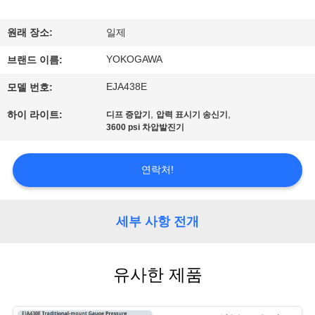
한
것
원래 장소:
일제
YOKOGAWA
브랜드 이름:
공
EJA438E
모델 번호:
장
,
,
하이 라이트:
디프 증압기
압력 표시기 송신기
투
3600 psi 차압발진기
어
연락처!
품
세부 사항 전개
질
관
유사한 제품
리