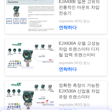
EJA430E 일본 고유의
전통적인 마운트 차압
저
전송기
희
negotiable MOQ:협상
연락하다
와
연
EJX630A 모델 고성능
락
차압 트랜스미터 디지
털 압력 트랜스미터
negotiable MOQ:협상
뉴
연락하다
스
정확한 측정이 가능한
EJX530A 산업용 차압
인
유량 트랜스미터
용
negotiable MOQ:협상
연락하다