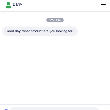
을
Barry
요
모든
1:55 PM
청
하
Good day, what product are you looking for?
가스압력 규칙
피셔 가스 조절기
십
차별 압력 전송기
DSC 스팀 트랩
시
오
스테인리스 공 벨브
수문 벨브
사
스테인리스 지구 벨
워터 버터플라이 밸브
브
이
트
맵
구독하십시오