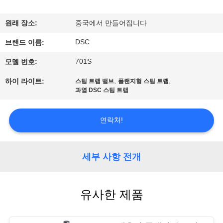
한
것
원래 장소:
중국에서 만들어집니다
DSC
브랜드 이름:
공
701S
모델 번호:
장
,
,
하이 라이트:
스팀 트랩 밸브
플랜지형 스팀 트랩
투
과열 DSC 스팀 트랩
어
연락처!
품
세부 사항 전개
질
관
유사한 제품
리