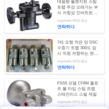
대용량 플랜지된 스팀
트랩 주강 오래가는 부
저
식 저항성 인버트된 버
희
겟트 형
negotiable MOQ:협상
연락하다
와
연
741 모형 작은 양 DSC
락
수증기 트랩 300도 임
시 직원 저항하는 완전
히 밀봉된 디자인
negotiable MOQ:협상
뉴
연락하다
스
FSS5 모델 CF8M 플로
트 볼 타입 스팀 트랩
인
스테인리스 스틸 재질
용
negotiable MOQ:협상
연락하다