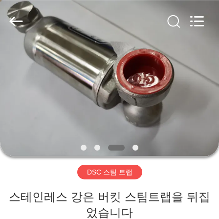
-
2026
Suzhou
Ephood
Automation
Equipment
Co.,
Ltd..
집
All
Rights
Reserved.
제
품
우
리
DSC 스팀 트랩
에
스테인레스 강은 버킷 스팀트랩을 뒤집
관
었습니다