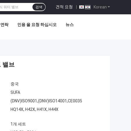
견적 요청
|
Korean
검색
 연락
인용 을 요청 하십시오
뉴스
 밸브
중국
SUFA
(DNV)ISO9001,(DNV)ISO14001,CE0035
HQ14X, H42X, H41X, H44X
1개 세트