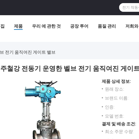
집
제품
우리 에 관한 것
공장 투어
품질 관리
저희와
브 전기 움직여진 게이트 밸브
주철강 전동기 운영한 벨브 전기 움직여진 게이트
제품 상세 정보:
원래 장소:
브랜드 이름:
인증:
모델 번호:
결제 및 배송 조건:
최소 주문 수량: