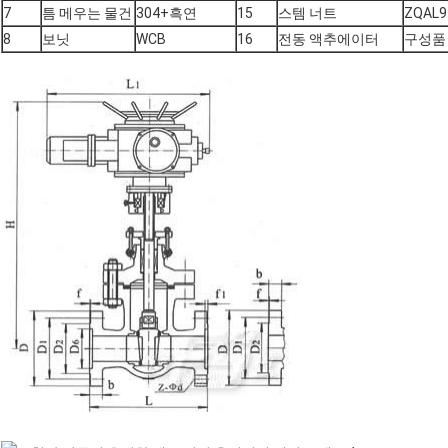
7
틈 메우는 물건
304+흑연
15
스템 너트
ZQAL9
8
보닛
WCB
16
전동 액추에이터
구성품