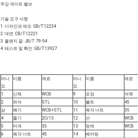
주강 게이트 밸브
기술 요구 사항
1. 디자인과.제조: GB/T12234
2. 대면: CB/T12221
3. 플랜지 끝: JB/T 79-94
4. 테스트 및 확인: GB/T13927
아니
이름
재료
아니
이름
재료
요.
요.
1
신체
WCB
9
포장
석묵
2
좌석
STL
10
볼트
45
삼
쐐기
WCB+STL
11
육각 너트
35
4
줄기
2Cr13
12
선
WCB
5
마개
35
13
멍에
WCB
6
육각 너트
45
14
베어링