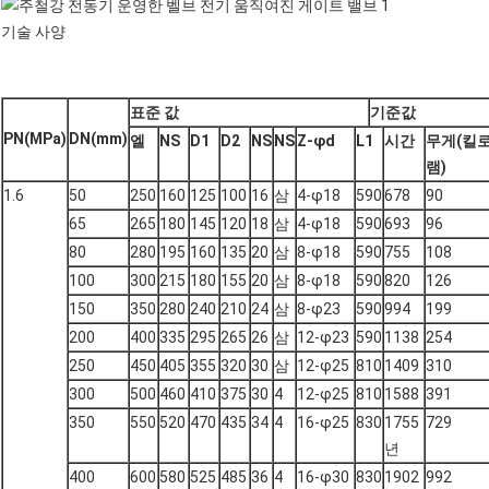
기술 사양
표준 값
기준값
PN(MPa)
DN(mm)
엘
NS
D1
D2
NS
NS
Z-φd
L1
시간
무게
(킬
램)
1.6
50
250
160
125
100
16
삼
4-φ18
590
678
90
65
265
180
145
120
18
삼
4-φ18
590
693
96
80
280
195
160
135
20
삼
8-φ18
590
755
108
100
300
215
180
155
20
삼
8-φ18
590
820
126
150
350
280
240
210
24
삼
8-φ23
590
994
199
200
400
335
295
265
26
삼
12-φ23
590
1138
254
250
450
405
355
320
30
삼
12-φ25
810
1409
310
300
500
460
410
375
30
4
12-φ25
810
1588
391
350
550
520
470
435
34
4
16-φ25
830
1755
729
년
400
600
580
525
485
36
4
16-φ30
830
1902
992