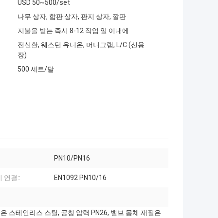
USD 50~500/set
나무 상자, 합판 상자, 판지 상자, 깔판
지불을 받는 즉시 8-12 작업 일 이내에
전신환, 웨스턴 유니온, 머니그램, L/C (신용
장)
500 세트/달
PN10/PN16
 연결::
EN1092 PN10/16
은 스테인리스 스틸, 공칭 압력 PN26, 밸브 몸체 재질은