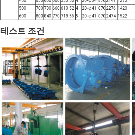
450
650
660
600
555
50
4
20-φ34
870
2141
1275
500
700
730
660
610
52
4
20-φ41
870
2276
1420
600
800
840
770
718
56
5
20-φ41
870
2474
1522
테스트 조건