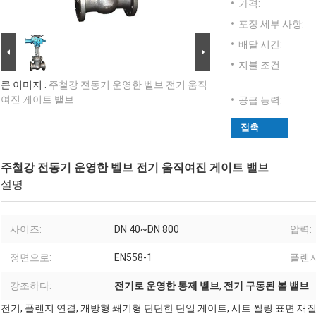
가격:
포장 세부 사항:
배달 시간:
지불 조건:
큰 이미지 :
주철강 전동기 운영한 벨브 전기 움직
여진 게이트 밸브
공급 능력:
접촉
주철강 전동기 운영한 벨브 전기 움직여진 게이트 밸브
설명
사이즈:
DN 40~DN 800
압력:
정면으로:
EN558-1
플랜지
강조하다:
전기로 운영한 통제 벨브
,
전기 구동된 볼 밸브
전기, 플랜지 연결, 개방형 쐐기형 단단한 단일 게이트, 시트 씰링 표면 재질