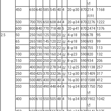
년
450
650
640
585
545
40
4
20-φ30
870
214
1168
리터
500
700
705
650
608
44
4
20-φ34
870
2276
1222
600
800
840
770
718
48
5
20-φ41
870
2474
1376
2.5
50
250
160
125
100
20
삼
4-φ18
590
678
95
65
265
180
145
120
22
삼
4-φ18
590
693
99
80
280
195
160
135
22
삼
8-φ18
590
755
113
100
300
230
190
160
24
삼
8-φ23
590
820
132
150
350
300
250
218
30
삼
8-φ25
590
934
206
200
400
360
310
278
34
삼
12-φ25
590
1138
257
250
450
425
370
332
36
삼
12-φ30
810
1409
317
300
500
485
430
390
40
4
16-φ30
810
1588
412
350
550
550
490
448
44
4
16-φ34
830
1750
750
년
400
600
610
550
505
48
4
16-φ34
830
1902
1042
년