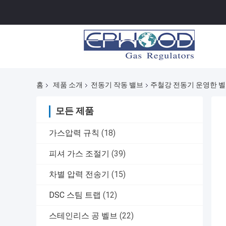
홈
제품 소개
전동기 작동 밸브
주철강 전동기 운영한 벨
모든 제품
가스압력 규칙
(18)
피셔 가스 조절기
(39)
차별 압력 전송기
(15)
DSC 스팀 트랩
(12)
스테인리스 공 벨브
(22)