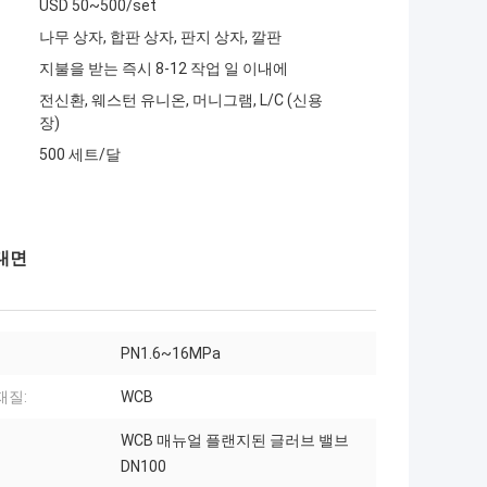
USD 50~500/set
나무 상자, 합판 상자, 판지 상자, 깔판
지불을 받는 즉시 8-12 작업 일 이내에
전신환, 웨스턴 유니온, 머니그램, L/C (신용
장)
500 세트/달
 대면
PN1.6~16MPa
재질:
WCB
WCB 매뉴얼 플랜지된 글러브 밸브
DN100