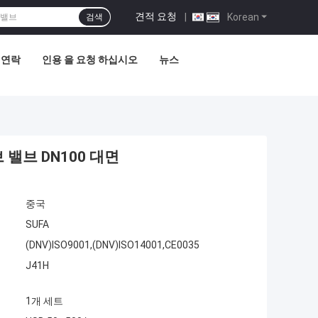
견적 요청
|
Korean
검색
 연락
인용 을 요청 하십시오
뉴스
밸브 DN100 대면
중국
SUFA
(DNV)ISO9001,(DNV)ISO14001,CE0035
J41H
1개 세트