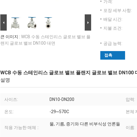
가격:
포장 세부 사항:
배달 시간:
지불 조건:
큰 이미지 :
WCB 수동 스테인리스 글로브 밸브 플
랜지 글로브 밸브 DN100 대면
공급 능력:
접촉
WCB 수동 스테인리스 글로브 밸브 플랜지 글로브 밸브 DN100
설명
사이즈:
DN10-DN200
압력:
온도:
-29~570C
본체 
물, 기름, 증기와 다른 비부식성 언론들
적용 가능한 매체 ::
이름: