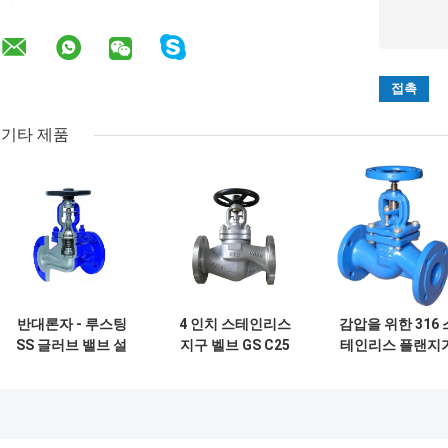
기타 제품
반대론자 - 루스팅
4 인치 스테인리스
감압을 위한 316 
SS 글러브 밸브 설
지구 벨브 GS C25
테인리스 플랜지
명서 글러브 밸브 부
DIN PN16 PN25 공
붙은 글로브 벨브 
식성인 저항
기 증기는 물개를 노
목적
호합니다