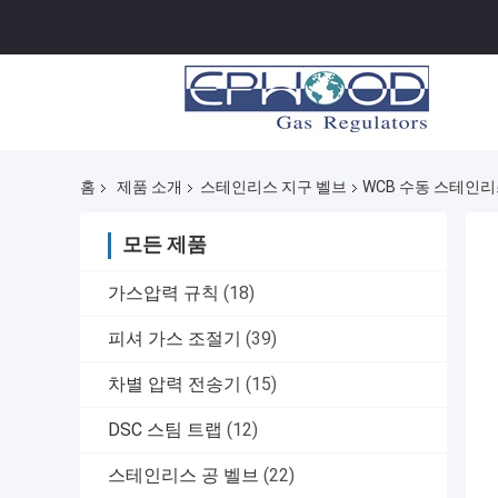
홈
제품 소개
스테인리스 지구 벨브
WCB 수동 스테인리
모든 제품
가스압력 규칙
(18)
피셔 가스 조절기
(39)
차별 압력 전송기
(15)
DSC 스팀 트랩
(12)
스테인리스 공 벨브
(22)