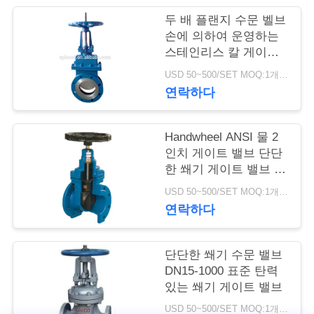
두 배 플랜지 수문 벨브
저
손에 의하여 운영하는
스테인리스 칼 게이트
희
밸브
USD 50~500/SET MOQ:1개 세트
와
연락하다
연
락
Handwheel ANSI 물 2
인치 게이트 밸브 단단
한 쐐기 게이트 밸브 수
동 조작
뉴
USD 50~500/SET MOQ:1개 세트
연락하다
스
단단한 쐐기 수문 밸브
인
DN15-1000 표준 탄력
있는 쐐기 게이트 밸브
용
USD 50~500/SET MOQ:1개 세트