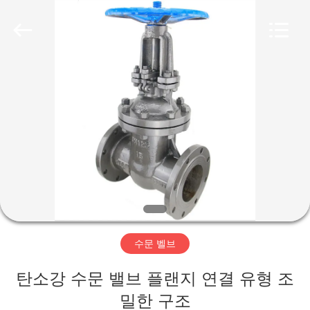
-
2026
Suzhou
Ephood
Automation
Equipment
Co.,
Ltd..
집
All
Rights
Reserved.
제
품
우
리
수문 벨브
에
탄소강 수문 밸브 플랜지 연결 유형 조
관
밀한 구조