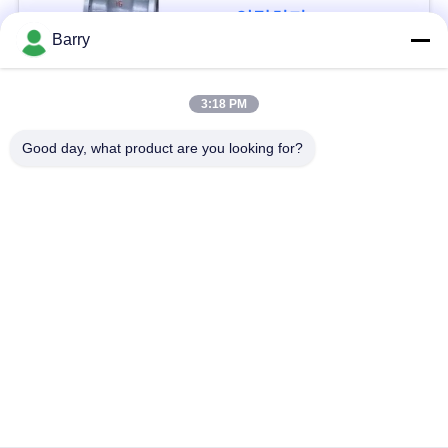
을
연락하다
Barry
요
청
모든
3:18 PM
하
Good day, what product are you looking for?
가스압력 규칙
피셔 가스 조절기
십
시
차별 압력 전송기
DSC 스팀 트랩
오
스테인리스 공 벨브
수문 벨브
사
스테인리스 지구 벨
이
워터 버터플라이 밸브
브
트
맵