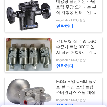
대용량 플랜지된 스팀
트랩 주강 오래가는 부
저
식 저항성 인버트된 버
희
겟트 형
negotiable MOQ:협상
연락하다
와
연
741 모형 작은 양 DSC
락
수증기 트랩 300도 임
시 직원 저항하는 완전
히 밀봉된 디자인
negotiable MOQ:협상
뉴
연락하다
스
FSS5 모델 CF8M 플로
트 볼 타입 스팀 트랩
인
스테인리스 스틸 재질
용
negotiable MOQ:협상
연락하다