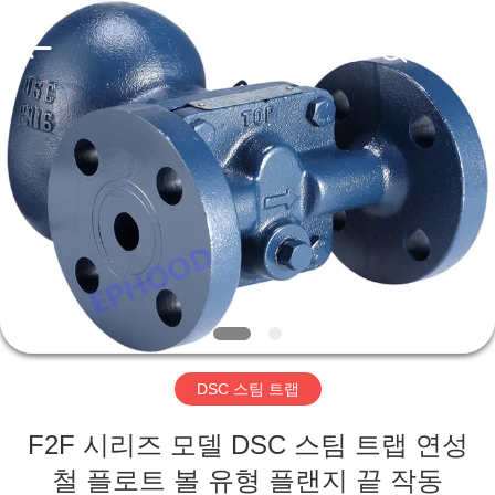
-
2026
Suzhou
Ephood
Automation
Equipment
Co.,
Ltd..
집
All
Rights
Reserved.
제
품
우
리
DSC 스팀 트랩
에
F2F 시리즈 모델 DSC 스팀 트랩 연성
관
철 플로트 볼 유형 플랜지 끝 작동