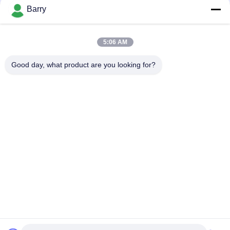
을
Barry
요
모든
5:06 AM
청
하
Good day, what product are you looking for?
가스압력 규칙
피셔 가스 조절기
십
차별 압력 전송기
DSC 스팀 트랩
시
오
스테인리스 공 벨브
수문 벨브
사
스테인리스 지구 벨
워터 버터플라이 밸브
브
이
트
맵
구독하십시오