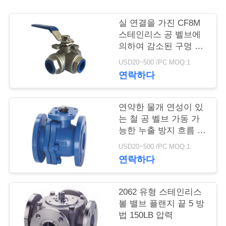
저
실 연결을 가진 CF8M
스테인리스 공 벨브에
희
의하여 감소된 구멍 3
방법 1000 PSI
와
USD20~500 /PC MOQ:1
연락하다
연
락
연약한 물개 연성이 있
는 철 공 벨브 가동 가
능한 누출 방지 흐름 제
뉴
어 공 벨브
USD20~500 /PC MOQ:1
스
연락하다
인
2062 유형 스테인리스
볼 밸브 플랜지 끝 5 방
용
법 150LB 압력