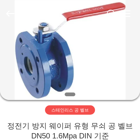
-
2026
Suzhou
Ephood
Automation
Equipment
Co.,
Ltd..
집
All
Rights
Reserved.
제
품
우
리
스테인리스 공 벨브
에
정전기 방지 웨이퍼 유형 무쇠 공 벨브
관
DN50 1.6Mpa DIN 기준