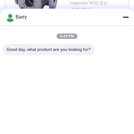
을
negotiable MOQ:협상
연락하다
요
Barry
청
모든
6:29 PM
하
Good day, what product are you looking for?
십
가스압력 규칙
피셔 가스 조절기
시
차별 압력 전송기
DSC 스팀 트랩
오
스테인리스 공 벨브
수문 벨브
사
이
스테인리스 지구 벨
워터 버터플라이 밸브
브
트
맵