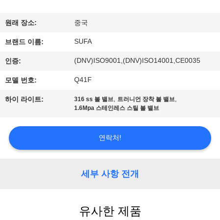
한
것
원래 장소:
중국
SUFA
브랜드 이름:
공
(DNV)ISO9001,(DNV)ISO14001,CE0035
인증:
장
Q41F
모델 번호:
투
,
,
하이 라이트:
316 ss 볼 밸브
트러니언 장착 볼 밸브
1.6Mpa 스테인레스 스틸 볼 밸브
어
연락처!
품
질
세부 사항 전개
관
리
유사한 제품