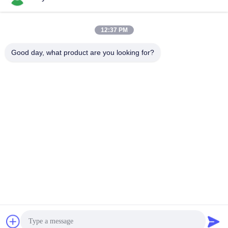
모든
12:37 PM
Good day, what product are you looking for?
가스압력 규칙
피셔 가스 조절기
차별 압력 전송기
DSC 스팀 트랩
스테인리스 공 벨브
수문 벨브
스테인리스 지구 벨
워터 버터플라이 밸브
브
구독하십시오