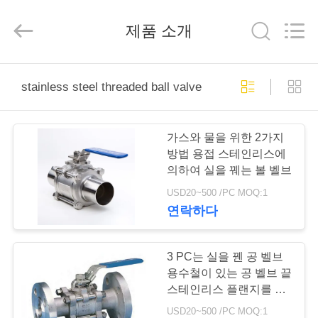
-
2026
Suzhou
제품 소개
Ephood
Automation
Equipment
Co.,
Ltd..
집
All
Rights
stainless steel threaded ball valve
Reserved.
제
가스와 물을 위한 2가지
품
방법 용접 스테인리스에
의하여 실을 꿰는 볼 벨브
USD20~500 /PC MOQ:1
우
연락하다
리
에
3 PC는 실을 꿴 공 벨브
용수철이 있는 공 벨브 끝
관
스테인리스 플랜지를 붙
였습니다
USD20~500 /PC MOQ:1