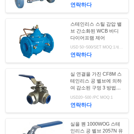
한
연락하다
것
스테인리스 스틸 감압 밸
공
브 간소화된 WCB 바디
다이어프램 제어
장
USD 50~500/SET MOQ:1개 세트
연락하다
투
어
실 연결을 가진 CF8M 스
테인리스 공 벨브에 의하
품
여 감소된 구멍 3 방법
1000 PSI
USD20~500 /PC MOQ:1
질
연락하다
관
리
실을 꿴 1000WOG 스테
인리스 공 벨브 2057N 유