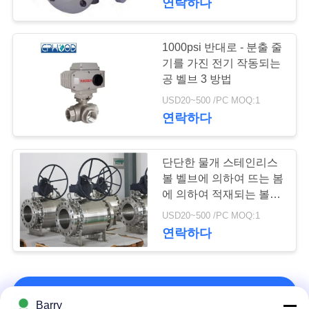
연락하다
1000psi 반대로 - 분출 줄
기를 가진 전기 작동되는
공 벨브 3 방법
USD20~500 /PC MOQ:1
연락하다
단단한 물개 스테인리스
볼 벨브에 의하여 뜨는 봄
에 의하여 적재되는 볼 벨
브
USD20~500 /PC MOQ:1
연락하다
연락처!
Barry