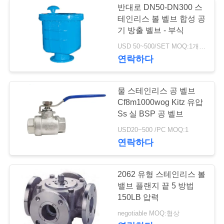
반대로 DN50-DN300 스
테인리스 볼 벨브 합성 공
기 방출 벨브 - 부식
USD 50~500/SET MOQ:1개 세트
연락하다
물 스테인리스 공 벨브
Cf8m1000wog Kitz 유압
Ss 실 BSP 공 벨브
USD20~500 /PC MOQ:1
연락하다
2062 유형 스테인리스 볼
밸브 플랜지 끝 5 방법
150LB 압력
negotiable MOQ:협상