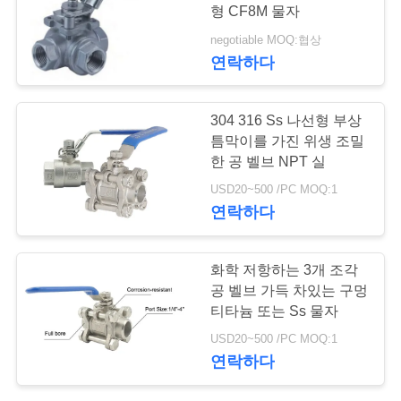
형 CF8M 물자
저
negotiable MOQ:협상
연락하다
희
와
304 316 Ss 나선형 부상
연
틈막이를 가진 위생 조밀
한 공 벨브 NPT 실
락
USD20~500 /PC MOQ:1
연락하다
뉴
화학 저항하는 3개 조각
스
공 벨브 가득 차있는 구멍
티타늄 또는 Ss 물자
인
USD20~500 /PC MOQ:1
연락하다
용