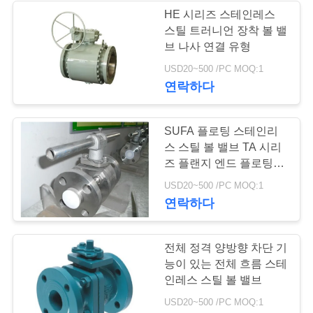
을
HE 시리즈 스테인레스
스틸 트러니언 장착 볼 밸
요
브 나사 연결 유형
청
USD20~500 /PC MOQ:1
연락하다
하
십
SUFA 플로팅 스테인리
시
스 스틸 볼 밸브 TA 시리
즈 플랜지 ​​엔드 플로팅 볼
오
밸브
USD20~500 /PC MOQ:1
연락하다
사
전체 정격 양방향 차단 기
이
능이 있는 전체 흐름 스테
트
인레스 스틸 볼 밸브
USD20~500 /PC MOQ:1
맵