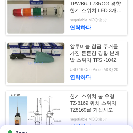
TPWB6- L73ROG 경향
저
한계 스위치 LED 3개의
색깔 빛
negotiable MOQ:협상
희
연락하다
와
연
알루미늄 합금 주거를
가진 튼튼한 경향 본래
락
발 스위치 TFS -104Z
USD 16 One Piece MOQ:20 PC
연락하다
뉴
스
한계 스위치 봄 유형
TZ-8169 위치 스위치
TZ8169를 가십시오
인
negotiable MOQ:협상
용
연락하다