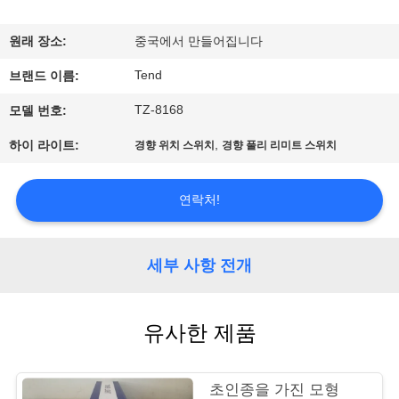
한
것
원래 장소:
중국에서 만들어집니다
Tend
브랜드 이름:
공
TZ-8168
모델 번호:
장
,
하이 라이트:
경향 위치 스위치
경향 풀리 리미트 스위치
투
어
연락처!
품
세부 사항 전개
질
유사한 제품
관
리
초인종을 가진 모형