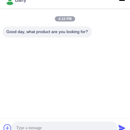
Barry
을
요
모든
4:10 PM
청
Good day, what product are you looking for?
하
가스압력 규칙
피셔 가스 조절기
십
차별 압력 전송기
DSC 스팀 트랩
시
오
스테인리스 공 벨브
수문 벨브
스테인리스 지구 벨
사
워터 버터플라이 밸브
브
이
트
구독하십시오
맵