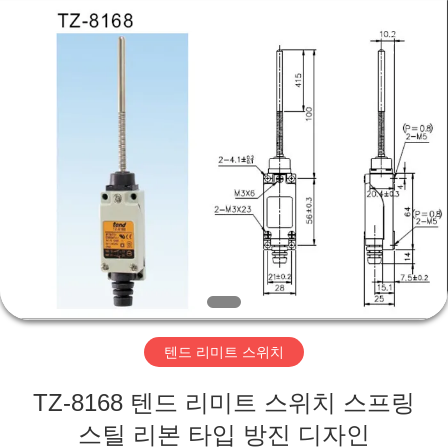
-
2026
Suzhou
Ephood
Automation
Equipment
Co.,
Ltd..
집
All
Rights
Reserved.
제
품
우
리
텐드 리미트 스위치
에
TZ-8168 텐드 리미트 스위치 스프링
관
스틸 리본 타입 방진 디자인