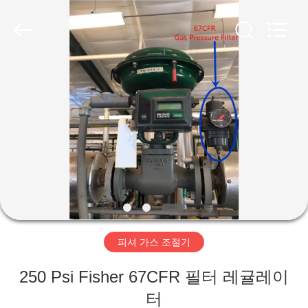
-
2026
Suzhou
Ephood
Automation
Equipment
Co.,
Ltd..
집
All
Rights
Reserved.
제
품
우
리
피셔 가스 조절기
에
250 Psi Fisher 67CFR 필터 레귤레이
관
터