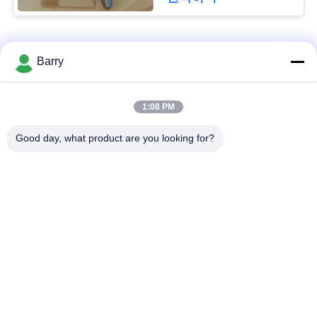
을
요
모든
청
Barry
하
가스압력 규칙
피셔 가스 조절기
1:08 PM
십
Good day, what product are you looking for?
차별 압력 전송기
DSC 스팀 트랩
시
오
스테인리스 공 벨브
수문 벨브
사
스테인리스 지구 벨
워터 버터플라이 밸브
브
이
트
맵
구독하십시오