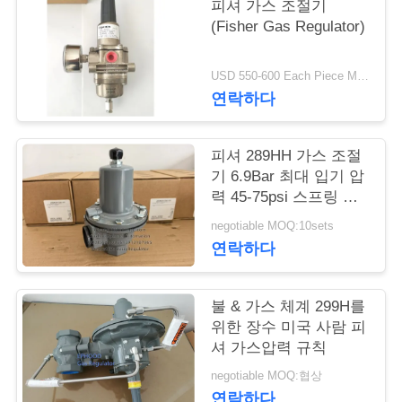
피셔 가스 조절기
(Fisher Gas Regulator)
저
희
USD 550-600 Each Piece MOQ:10개 세트
연락하다
와
연
피셔 289HH 가스 조절
락
기 6.9Bar 최대 입기 압
력 45-75psi 스프링 범
위와 니트릴 대막
negotiable MOQ:10sets
뉴
연락하다
스
불 & 가스 체계 299H를
위한 장수 미국 사람 피
인
셔 가스압력 규칙
용
negotiable MOQ:협상
연락하다