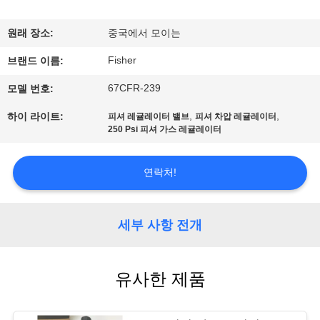
한
것
원래 장소:
중국에서 모이는
Fisher
브랜드 이름:
공
67CFR-239
모델 번호:
장
,
,
하이 라이트:
피셔 레귤레이터 밸브
피셔 차압 레귤레이터
투
250 Psi 피셔 가스 레귤레이터
어
연락처!
품
세부 사항 전개
질
관
유사한 제품
리