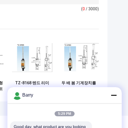
(
0
/ 3000)
형
TZ-8168 텐드 리미
두 배 봄 기계장치를
위
트 스위치 스프링 스
가진 상표 한계 스위
Barry
십
틸 리본 타입 방진
치 나일론 유형이 모
디자인
형 엄밀한에 의하여
가는 TZ-8166를 가
십시오
5:29 PM
Good day, what product are you looking 