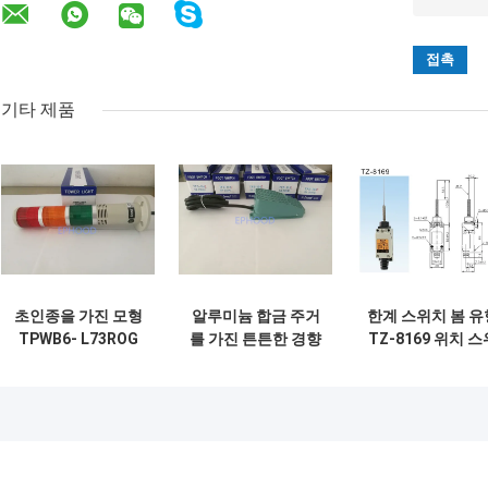
기타 제품
초인종을 가진 모형
알루미늄 합금 주거
한계 스위치 봄 유
TPWB6- L73ROG
를 가진 튼튼한 경향
TZ-8169 위치 스
경향 한계 스위치
본래 발 스위치 TFS
치 TZ8169를 가
LED 3개의 색깔 빛
-104Z
시오