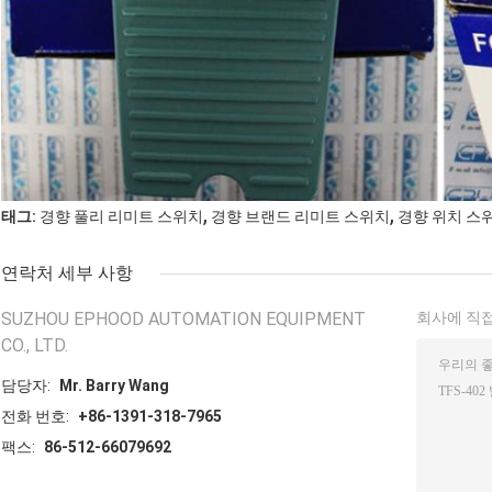
,
,
태그:
경향 풀리 리미트 스위치
경향 브랜드 리미트 스위치
경향 위치 스
연락처 세부 사항
SUZHOU EPHOOD AUTOMATION EQUIPMENT
회사에 직접
CO., LTD.
담당자:
Mr. Barry Wang
전화 번호:
+86-1391-318-7965
팩스:
86-512-66079692