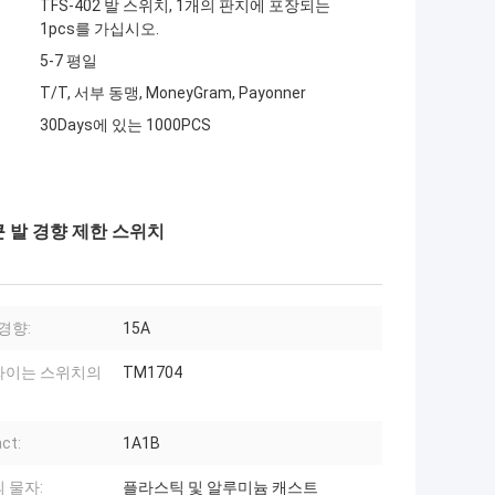
TFS-402 발 스위치, 1개의 판지에 포장되는
1pcs를 가십시오.
5-7 평일
T/T, 서부 동맹, MoneyGram, Payonner
30Days에 있는 1000PCS
큰 발 경향 제한 스위치
 경향:
15A
싸이는 스위치의
TM1704
ct:
1A1B
 물자:
플라스틱 및 알루미늄 캐스트