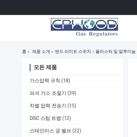
홈
제품 소개
텐드 리미트 스위치
플라스틱 및 알루미늄 캐
모든 제품
가스압력 규칙
(18)
피셔 가스 조절기
(39)
차별 압력 전송기
(15)
DSC 스팀 트랩
(12)
스테인리스 공 벨브
(22)