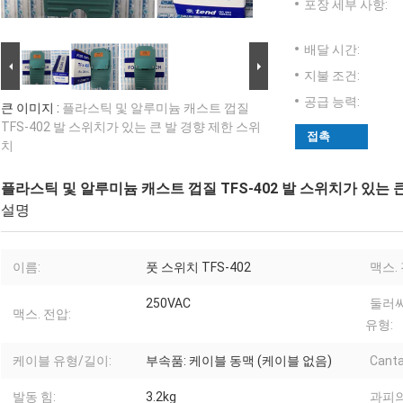
포장 세부 사항:
배달 시간:
지불 조건:
공급 능력:
큰 이미지 :
플라스틱 및 알루미늄 캐스트 껍질
TFS-402 발 스위치가 있는 큰 발 경향 제한 스위
접촉
치
플라스틱 및 알루미늄 캐스트 껍질 TFS-402 발 스위치가 있는 
설명
이름:
풋 스위치 TFS-402
맥스.
250VAC
둘러
맥스. 전압:
유형:
케이블 유형/길이:
부속품: 케이블 동맥 (케이블 없음)
Canta
발동 힘:
3.2kg
과피의