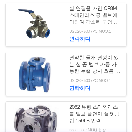
실 연결을 가진 CF8M
저
스테인리스 공 벨브에
의하여 감소된 구멍 3
희
방법 1000 PSI
USD20~500 /PC MOQ:1
와
연락하다
연
락
연약한 물개 연성이 있
는 철 공 벨브 가동 가
능한 누출 방지 흐름 제
어 공 벨브
뉴
USD20~500 /PC MOQ:1
연락하다
스
2062 유형 스테인리스
인
볼 밸브 플랜지 끝 5 방
법 150LB 압력
용
negotiable MOQ:협상