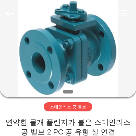
-
2026
Suzhou
Ephood
Automation
Equipment
Co.,
Ltd..
집
All
Rights
Reserved.
제
품
우
리
스테인리스 공 벨브
에
연약한 물개 플랜지가 붙은 스테인리스
관
공 벨브 2 PC 공 유형 실 연결