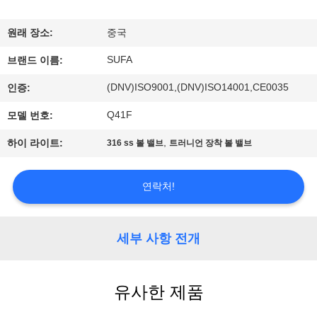
한
것
원래 장소:
중국
SUFA
브랜드 이름:
공
(DNV)ISO9001,(DNV)ISO14001,CE0035
인증:
장
Q41F
모델 번호:
투
,
하이 라이트:
316 ss 볼 밸브
트러니언 장착 볼 밸브
어
연락처!
품
질
세부 사항 전개
관
유사한 제품
리