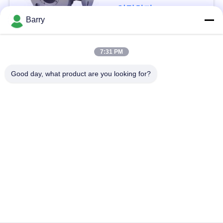
을
연락하다
Barry
요
청
모든
7:31 PM
하
Good day, what product are you looking for?
가스압력 규칙
피셔 가스 조절기
십
시
차별 압력 전송기
DSC 스팀 트랩
오
스테인리스 공 벨브
수문 벨브
사
스테인리스 지구 벨
이
워터 버터플라이 밸브
브
트
맵