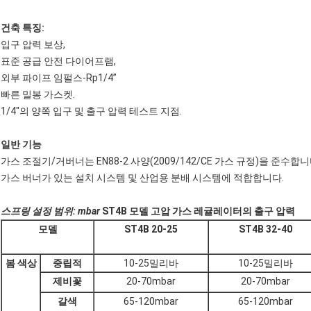
건축 특징:
입구 압력 보상,
표준 공급 안전 다이어프램,
외부 파이프 임펄스-Rp1/4”
빠른 밀봉 가스켓.
1/4"의 양쪽 입구 및 출구 압력 테스트 지점.
일반 기능
가스 조절기/거버너는 EN88-2 사양(2009/142/CE 가스 규정)을 준
가스 버너가 있는 설치 시스템 및 산업용 분배 시스템에 적합합니다.
스프링 설정 범위: mbar
ST4B 모델 고압 가스 레귤레이터의 출구 압력
모델
ST4B 20-25
ST4B 32-40
봄 색상
중립적
10-25밀리바
10-25밀리바
제비꽃
20-70mbar
20-70mbar
갈색
65-120mbar
65-120mbar