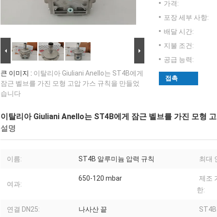
가격:
포장 세부 사항:
배달 시간:
지불 조건:
공급 능력:
큰 이미지 :
이탈리아 Giuliani Anello는 ST4B에게
접촉
잠근 벨브를 가진 모형 고압 가스 규칙을 만들었
습니다
이탈리아 Giuliani Anello는 ST4B에게 잠근 벨브를 가진 
설명
이름:
ST4B 알루미늄 압력 규칙
최대 
650-120 mbar
제조 
여과:
한:
연결 DN25:
나사산 끝
ST4B