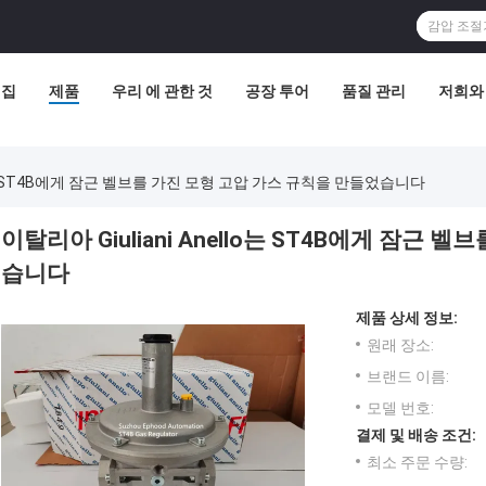
집
제품
우리 에 관한 것
공장 투어
품질 관리
저희와
llo는 ST4B에게 잠근 벨브를 가진 모형 고압 가스 규칙을 만들었습니다
이탈리아 Giuliani Anello는 ST4B에게 잠근
습니다
제품 상세 정보:
원래 장소:
브랜드 이름:
모델 번호:
결제 및 배송 조건:
최소 주문 수량: