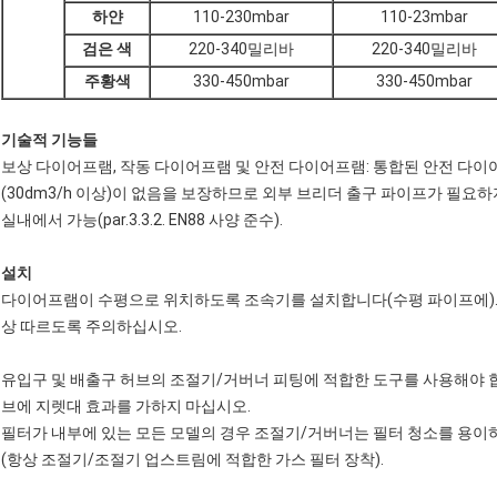
하얀
110-230mbar
110-23mbar
검은 색
220-340밀리바
220-340밀리바
주황색
330-450mbar
330-450mbar
기술적 기능들
보상 다이어프램, 작동 다이어프램 및 안전 다이어프램: 통합된 안전 다
(30dm3/h 이상)이 없음을 보장하므로 외부 브리더 출구 파이프가 필요하
실내에서 가능(par.3.3.2. EN88 사양 준수).
설치
다이어프램이 수평으로 위치하도록 조속기를 설치합니다(수평 파이프에).
상 따르도록 주의하십시오.
유입구 및 배출구 허브의 조절기/거버너 피팅에 적합한 도구를 사용해야 
브에 지렛대 효과를 가하지 마십시오.
필터가 내부에 있는 모든 모델의 경우 조절기/거버너는 필터 청소를 용이
(항상 조절기/조절기 업스트림에 적합한 가스 필터 장착).