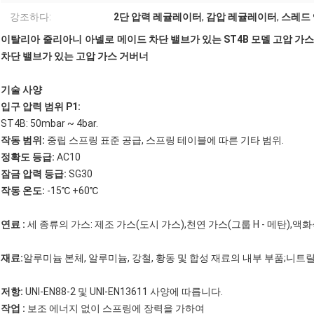
강조하다:
2단 압력 레귤레이터
,
감압 레귤레이터
,
스레드 
이탈리아 줄리아니 아넬로 메이드
차단 밸브가 있는 ST4B 모델 고압 가
차단 밸브가 있는 고압 가스 거버너
기술 사양
입구 압력 범위 P1:
ST4B: 50mbar ~ 4bar.
작동 범위:
중립 스프링 표준 공급, 스프링 테이블에 따른 기타 범위.
정확도 등급:
AC10
잠금 압력 등급:
SG30
작동 온도:
-15℃ +60℃
연료 :
세 종류의 가스: 제조 가스(도시 가스),천연 가스(그룹 H - 메탄),액
재료:
알루미늄 본체, 알루미늄, 강철, 황동 및 합성 재료의 내부 부품;니
저항:
UNI-EN88-2 및 UNI-EN13611 사양에 따릅니다.
작업 :
보조 에너지 없이 스프링에 장력을 가하여