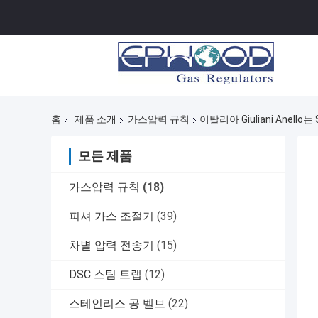
홈
제품 소개
가스압력 규칙
이탈리아 Giuliani Ane
모든 제품
가스압력 규칙
(18)
피셔 가스 조절기
(39)
차별 압력 전송기
(15)
DSC 스팀 트랩
(12)
스테인리스 공 벨브
(22)