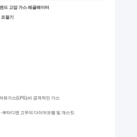
엔드 고압 가스 레귤레이터
스 조절기
화석유가스(LPG);비 공격적인 가스.
트릴-부타디엔 고무의 다이어프램 및 개스킷.