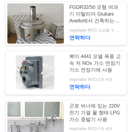
FGDR32/50 모형 여과
저
기 이탈리아 Giuliani
Anello에서 건축하는을
희
가진 알루미늄 가스압
negotiable MOQ:교섭할 수 있습니다
와
력 규칙은 만들었습니
연락하다
다
연
북미 4441 모델 폭풍 고
락
속 저 NOx 가스 연장기
가스 연장기에 사용
뉴
negotiable MOQ:1개 세트
연락하다
스
곤로 버너에 있는 220V
인
전기 가열 물 형태 LPG
가스 증발기 사용
용
negotiable MOQ:1개 세트