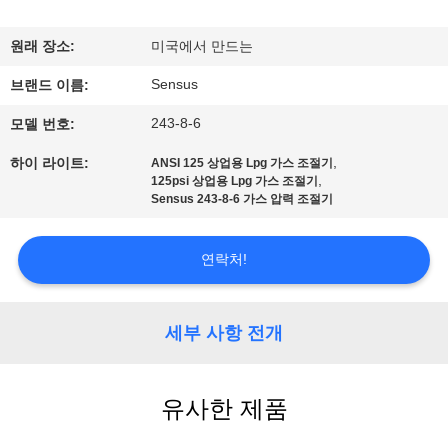
한
것
원래 장소:
미국에서 만드는
Sensus
브랜드 이름:
공
243-8-6
모델 번호:
장
,
하이 라이트:
ANSI 125 상업용 Lpg 가스 조절기
,
투
125psi 상업용 Lpg 가스 조절기
Sensus 243-8-6 가스 압력 조절기
어
연락처!
품
세부 사항 전개
질
관
유사한 제품
리