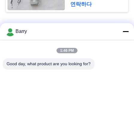
을
연락하다
요
청
모든
Barry
하
가스압력 규칙
피셔 가스 조절기
십
1:46 PM
시
Good day, what product are you looking for?
차별 압력 전송기
DSC 스팀 트랩
오
스테인리스 공 벨브
수문 벨브
사
스테인리스 지구 벨
워터 버터플라이 밸브
이
브
트
맵