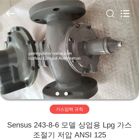
-
2026
Suzhou
Ephood
Automation
Equipment
Co.,
Ltd..
집
All
Rights
Reserved.
제
품
우
리
가스압력 규칙
에
Sensus 243-8-6 모델 상업용 Lpg 가스
관
조절기 저압 ANSI 125