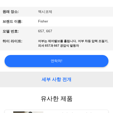
한
것
원래 장소:
멕시코제
Fisher
브랜드 이름:
공
657, 667
모델 번호:
장
,
,
하이 라이트:
어부는 제어밸브를 흘립니다
어부 차동 압력 조절기
투
피셔 657과 667 공압식 발동자
어
연락처!
품
세부 사항 전개
질
관
유사한 제품
리