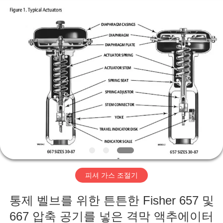
-
2026
Suzhou
Ephood
Automation
Equipment
Co.,
Ltd..
집
All
Rights
Reserved.
제
품
우
리
피셔 가스 조절기
에
통제 벨브를 위한 튼튼한 Fisher 657 및
관
667 압축 공기를 넣은 격막 액추에이터