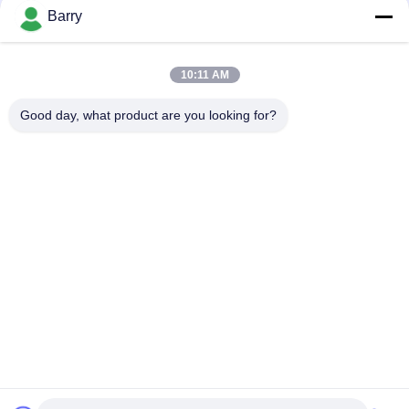
을
Barry
요
모든
10:11 AM
청
하
Good day, what product are you looking for?
가스압력 규칙
피셔 가스 조절기
십
차별 압력 전송기
DSC 스팀 트랩
시
오
스테인리스 공 벨브
수문 벨브
사
스테인리스 지구 벨
워터 버터플라이 밸브
브
이
트
맵
구독하십시오