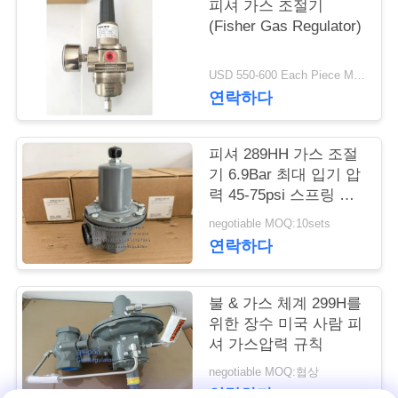
피셔 가스 조절기
(Fisher Gas Regulator)
저
희
USD 550-600 Each Piece MOQ:10개 세트
연락하다
와
연
피셔 289HH 가스 조절
락
기 6.9Bar 최대 입기 압
력 45-75psi 스프링 범
위와 니트릴 대막
negotiable MOQ:10sets
뉴
연락하다
스
불 & 가스 체계 299H를
위한 장수 미국 사람 피
인
셔 가스압력 규칙
용
negotiable MOQ:협상
연락하다