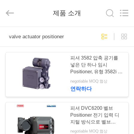
-
2026
Suzhou
제품 소개
Ephood
Automation
Equipment
Co.,
Ltd..
집
All
Rights
valve actuator positioner
Reserved.
제
피셔 3582 압축 공기를
품
넣은 단 하나 임시
Positioner, 유형 3582i 전
기 압축 공기를 넣은 벨브
negotiable MOQ:협상
우
Positioner
연락하다
리
에
피셔 DVC6200 벨브
Positioner 전기 입력 디
관
지털 방식으로 벨브
Positioner 145 Psi 피셔
negotiable MOQ:협상