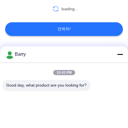
을
loading...
요
청
연락처!
하
십
모든
Barry
시
오
가스압력 규칙
피셔 가스 조절기
10:43 PM
Good day, what product are you looking for?
차별 압력 전송기
DSC 스팀 트랩
사
이
스테인리스 공 벨브
수문 벨브
트
스테인리스 지구 벨
맵
워터 버터플라이 밸브