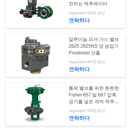
전하는 액추에이터
저
negotiable MOQ:협상
연락하다
희
와
알루미늄 피셔 가스 벨브
연
2625 2625NS 양 승압기
Positioner 산출
락
negotiable MOQ:협상
연락하다
뉴
통제 벨브를 위한 튼튼한
스
Fisher 657 및 667 압축
공기를 넣은 격막 액추에
이터
인
negotiable MOQ:협상
연락하다
용