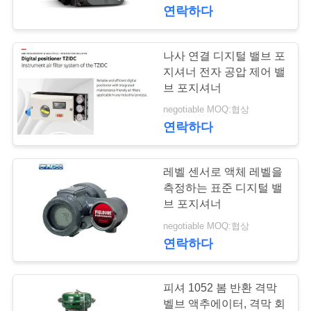
한
통제 벨브 Positioner
연락하다
것
나사 연결 디지털 밸브 포
공
지셔너 전자 공압 제어 밸
브 포지셔너
장
negotiable MOQ:협상
연락하다
투
어
레벨 센서로 액체 레벨을
측정하는 표준 디지털 밸
품
브 포지셔너
negotiable MOQ:협상
질
연락하다
관
리
피셔 1052 봄 반환 격막
벨브 액추에이터, 격막 회