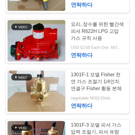
한
연락하다
것
요리, 장수를 위한 빨간색
17
공
피셔 R622H LPG 고압
가스 규칙 사용
차별 압력 전송기
장
USD 52-58 Each One. MOQ:10개 세트
연락하다
투
어
1301F-1 모델 Fisher 천
연 가스 조절기 1/4인치
품
연결구 Fisher 황동 본체
15
negotiable MOQ:6Sets
질
연락하다
DSC 스팀 트랩
관
리
1301F-3 모델 피셔 가스
압력 조절기, 피셔 유량