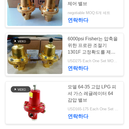
제어 밸브
저
negotiable MOQ:6개 세트
25
연락하다
희
와
스테인리스 공 벨브
6000psi Fisher는 압축을
연
위한 프로판 조절기
1301F 고정확도를 제어
락
합니다.
USD275 Each One Set MOQ:6Sets
연락하다
뉴
18
모델 64-35 고압 LPG 피
스
셔 가스 레귤레이터 64
수문 벨브
감압 밸브
인
USD165-175 Each One Set MOQ:6Sets
연락하다
용