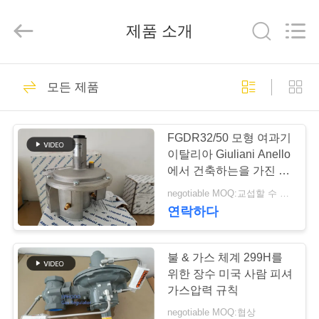
-
2025
Suzhou
제품 소개
Ephood
Automation
Equipment
Co.,
Ltd..
집
23
All
Rights
모든 제품
Reserved.
가스압력 규칙
제
FGDR32/50 모형 여과기
품
이탈리아 Giuliani Anello
에서 건축하는을 가진 알
루미늄 가스압력 규칙은
negotiable MOQ:교섭할 수 있습니다
우
만들었습니다
연락하다
44
리
에
불 & 가스 체계 299H를
피셔 가스 조절기
위한 장수 미국 사람 피셔
관
가스압력 규칙
negotiable MOQ:협상