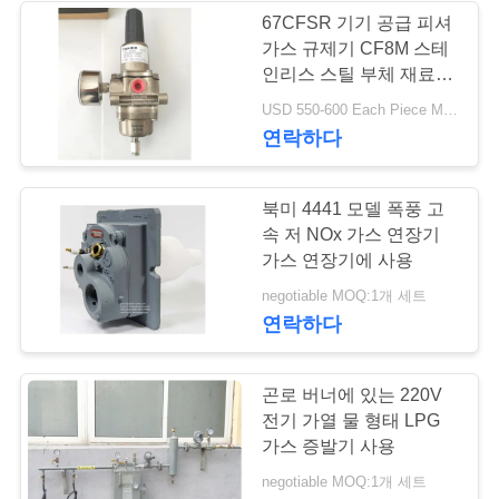
을
67CFSR 기기 공급 피셔
가스 규제기 CF8M 스테
요
8
인리스 스틸 부체 재료 해
스테인리스 지구 벨
청
상 애플리케이션에 유용
USD 550-600 Each Piece MOQ:10개 세트
연락하다
하
브
십
북미 4441 모델 폭풍 고
시
속 저 NOx 가스 연장기
가스 연장기에 사용
오
17
negotiable MOQ:1개 세트
연락하다
워터 버터플라이 밸
사
브
곤로 버너에 있는 220V
이
전기 가열 물 형태 LPG
트
가스 증발기 사용
negotiable MOQ:1개 세트
맵