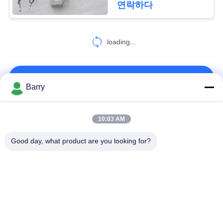
연락하다
8
개
스테인리스 역행 방
loading...
인
지판
정
연락처!
Barry
보
보
모든
10:03 AM
9
호
Good day, what product are you looking for?
정
전동기 작동 밸브
가스압력 규칙
피셔 가스 조절기
책
차별 압력 전송기
DSC 스팀 트랩
스테인리스 공 벨브
수문 벨브