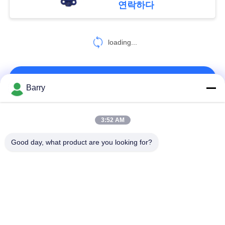
연락하다
8
개
스테인리스 역행 방
loading...
인
지판
정
연락처!
Barry
보
보
모든
3:52 AM
9
호
Good day, what product are you looking for?
정
전동기 작동 밸브
가스압력 규칙
피셔 가스 조절기
책
차별 압력 전송기
DSC 스팀 트랩
스테인리스 공 벨브
수문 벨브