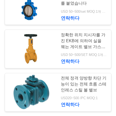
를 붙였습니다
저
USD 50~500/set MOQ:1개 세트
25
연락하다
희
와
스테인리스 공 벨브
정확한 위치 지시자를 가
연
진 EKB에 의하여 실을
꿰는 게이트 밸브 가스 신
락
청 WCB 밸브 몸
USD 50~500/SET MOQ:1개 세트
연락하다
뉴
18
전체 정격 양방향 차단 기
스
능이 있는 전체 흐름 스테
수문 벨브
인레스 스틸 볼 밸브
인
USD20~500 /PC MOQ:1
연락하다
용