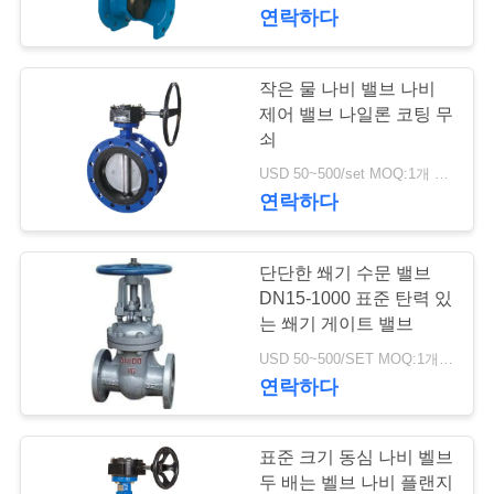
한
연락하다
것
작은 물 나비 밸브 나비
17
공
제어 밸브 나일론 코팅 무
쇠
차별 압력 전송기
장
USD 50~500/set MOQ:1개 세트
연락하다
투
어
단단한 쐐기 수문 밸브
DN15-1000 표준 탄력 있
품
는 쐐기 게이트 밸브
15
USD 50~500/SET MOQ:1개 세트
질
연락하다
DSC 스팀 트랩
관
리
표준 크기 동심 나비 벨브
두 배는 벨브 나비 플랜지