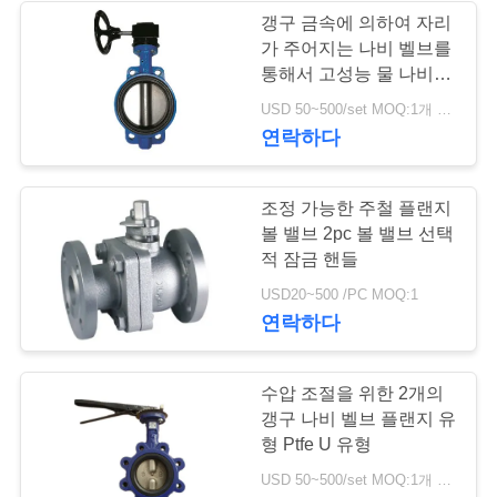
을
갱구 금속에 의하여 자리
가 주어지는 나비 벨브를
요
8
통해서 고성능 물 나비 벨
스테인리스 지구 벨
청
브
USD 50~500/set MOQ:1개 세트
연락하다
하
브
십
조정 가능한 주철 플랜지
시
볼 밸브 2pc 볼 밸브 선택
적 잠금 핸들
오
17
USD20~500 /PC MOQ:1
연락하다
워터 버터플라이 밸
사
브
수압 조절을 위한 2개의
이
갱구 나비 벨브 플랜지 유
트
형 Ptfe U 유형
USD 50~500/set MOQ:1개 세트
맵