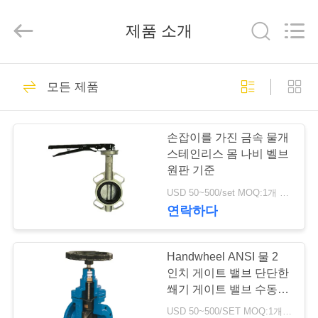
-
2026
Suzhou
제품 소개
Ephood
Automation
Equipment
Co.,
Ltd..
집
23
All
Rights
모든 제품
Reserved.
가스압력 규칙
제
손잡이를 가진 금속 물개
품
스테인리스 몸 나비 벨브
원판 기준
USD 50~500/set MOQ:1개 세트
우
연락하다
44
리
에
Handwheel ANSI 물 2
피셔 가스 조절기
인치 게이트 밸브 단단한
관
쐐기 게이트 밸브 수동 조
작
USD 50~500/SET MOQ:1개 세트