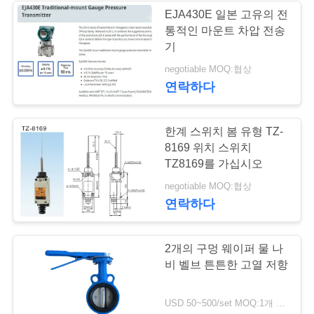
을
EJA430E 일본 고유의 전
통적인 마운트 차압 전송
요
8
기
스테인리스 지구 벨
청
negotiable MOQ:협상
연락하다
하
브
십
한계 스위치 봄 유형 TZ-
시
8169 위치 스위치
TZ8169를 가십시오
오
17
negotiable MOQ:협상
연락하다
워터 버터플라이 밸
사
브
2개의 구멍 웨이퍼 물 나
이
비 벨브 튼튼한 고열 저항
트
USD 50~500/set MOQ:1개 세트
맵