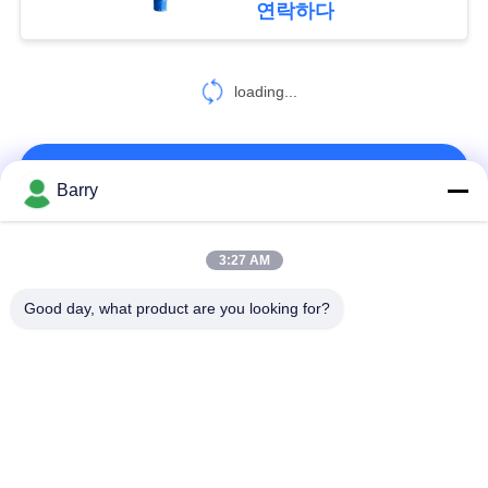
연락하다
8
개
스테인리스 역행 방
loading...
인
지판
정
연락처!
Barry
보
보
모든
3:27 AM
9
호
Good day, what product are you looking for?
정
전동기 작동 밸브
가스압력 규칙
피셔 가스 조절기
책
차별 압력 전송기
DSC 스팀 트랩
스테인리스 공 벨브
수문 벨브