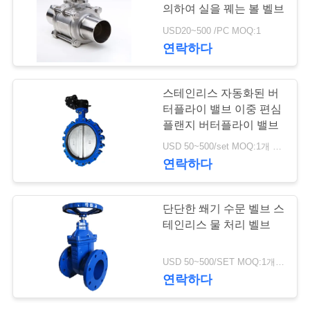
의하여 실을 꿰는 볼 벨브
저
USD20~500 /PC MOQ:1
25
연락하다
희
와
스테인리스 공 벨브
스테인리스 자동화된 버
연
터플라이 밸브 이중 편심
플랜지 버터플라이 밸브
락
USD 50~500/set MOQ:1개 세트
연락하다
뉴
18
단단한 쐐기 수문 벨브 스
스
테인리스 물 처리 벨브
수문 벨브
인
USD 50~500/SET MOQ:1개 세트
연락하다
용