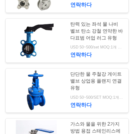
한
연락하다
것
탄력 있는 좌석 물 나비
17
공
벨브 탄소 강철 연약한 바
다표범 어업 러그 유형
차별 압력 전송기
장
USD 50~500/set MOQ:1개 세트
연락하다
투
어
단단한 물 주철강 게이트
밸브 상업용 플랜지 연결
품
유형
15
USD 50~500/SET MOQ:1개 세트
질
연락하다
DSC 스팀 트랩
관
리
가스와 물을 위한 2가지
방법 용접 스테인리스에