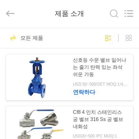
-
2026
Suzhou
제품 소개
Ephood
Automation
Equipment
Co.,
Ltd..
집
23
All
Rights
모든 제품
Reserved.
가스압력 규칙
제
신호등 수문 밸브 일어나
품
는 줄기 탄력 있는 좌석
쉬운 가동
USD 50~500/SET MOQ:1개 세트
우
연락하다
44
리
에
Cf8 4 인치 스테인리스
피셔 가스 조절기
공 벨브 316 Ss 공 벨브
관
내화성
USD20~500 /PC MOQ:1