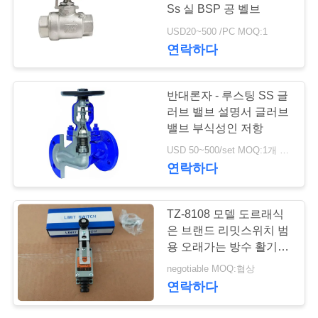
Ss 실 BSP 공 벨브
저
USD20~500 /PC MOQ:1
25
연락하다
희
와
스테인리스 공 벨브
반대론자 - 루스팅 SS 글
연
러브 밸브 설명서 글러브
밸브 부식성인 저항
락
USD 50~500/set MOQ:1개 세트
연락하다
뉴
18
TZ-8108 모델 도르래식
스
은 브랜드 리밋스위치 범
수문 벨브
용 오래가는 방수 활기를
돌봅니다
인
negotiable MOQ:협상
연락하다
용