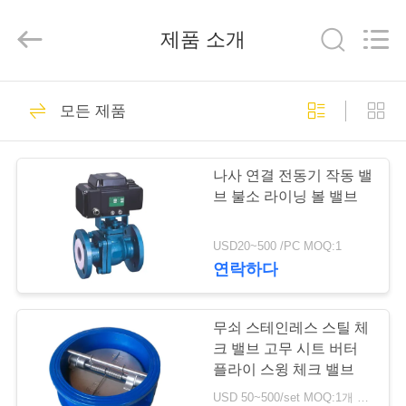
-
2026
Suzhou
제품 소개
Ephood
Automation
Equipment
Co.,
Ltd..
집
23
All
Rights
모든 제품
Reserved.
가스압력 규칙
제
나사 연결 전동기 작동 밸
품
브 불소 라이닝 볼 밸브
USD20~500 /PC MOQ:1
우
연락하다
44
리
에
무쇠 스테인레스 스틸 체
피셔 가스 조절기
크 밸브 고무 시트 버터
관
플라이 스윙 체크 밸브
USD 50~500/set MOQ:1개 세트