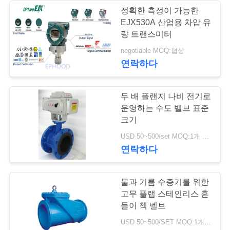
을
정확한 측정이 가능한
EJX530A 산업용 차압 유
요
8
량 트랜스미터
스테인리스 지구 벨
청
negotiable MOQ:협상
연락하다
하
브
십
두 배 플랜지 나비 전기로
시
운영하는 수도 밸브 표준
크기
오
17
USD 50~500/set MOQ:1개 세트
연락하다
워터 버터플라이 밸
사
브
물과 기름 수증기를 위한
이
고무 플랩 스테인리스 흔
트
들이 첵 벨브
USD 50~500/SET MOQ:1개 세트
맵