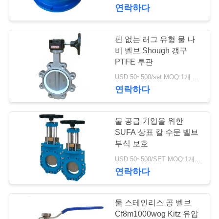
한
연락하다
것
핀 없는 러그 유형 물 나
17
공
비 벨브 Shough 갱구
PTFE 투관
차별 압력 전송기
장
USD 50~500/set MOQ:1개 세트
연락하다
투
어
물 공급 기업을 위한
SUFA 상표 칼 수문 벨브
품
부식 보호
15
USD 50~500/SET MOQ:1개 세트
질
연락하다
DSC 스팀 트랩
관
리
물 스테인리스 공 벨브
Cf8m1000wog Kitz 유압