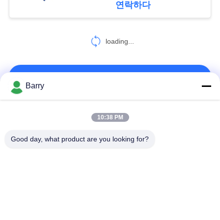
연락하다
8
개
스테인리스 역행 방
loading...
인
지판
정
연락처!
Barry
보
보
모든
10:38 PM
9
호
Good day, what product are you looking for?
정
전동기 작동 밸브
가스압력 규칙
피셔 가스 조절기
책
차별 압력 전송기
DSC 스팀 트랩
스테인리스 공 벨브
수문 벨브